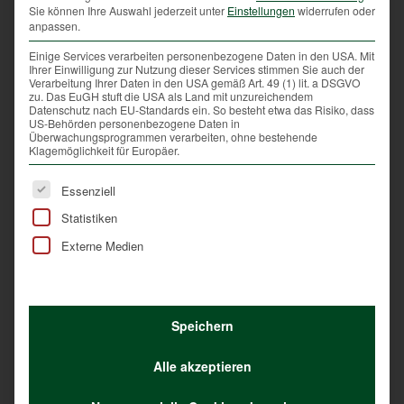
Lebensraumverbesserungen.
Sie können Ihre Auswahl jederzeit unter
Einstellungen
widerrufen oder
anpassen.
Wildtiere besitzen angeborene und erlernte
Einige Services verarbeiten personenbezogene Daten in den USA. Mit
Ihrer Einwilligung zur Nutzung dieser Services stimmen Sie auch der
Strategien zur Feindvermeidung. Diese setzen
Verarbeitung Ihrer Daten in den USA gemäß Art. 49 (1) lit. a DSGVO
zu. Das EuGH stuft die USA als Land mit unzureichendem
sie mehr oder weniger erfolgreich ein. So
Datenschutz nach EU-Standards ein. So besteht etwa das Risiko, dass
US-Behörden personenbezogene Daten in
beobachten die einen und suchen ihr Heil in
Überwachungsprogrammen verarbeiten, ohne bestehende
Klagemöglichkeit für Europäer.
der Flucht. Die anderen verstecken sich und
Es folgt eine Liste der Service-Gruppen, für die eine Ei
vertrauen auf ihre Tarnung. Störungen, egal ob
Essenziell
sie nun durch Jäger, Spaziergänger,
Statistiken
Hundeführer oder durch andere Tiere
Externe Medien
verursacht werden, sind im natürlichen
Verhaltensspektrum der Wildtiere integriert.
Allein die Anzahl, aber auch die Jahres- und
Speichern
Tageszeit der Störreize sind für das
Alle akzeptieren
Wohlergehen der Tiere relevant. Je weniger