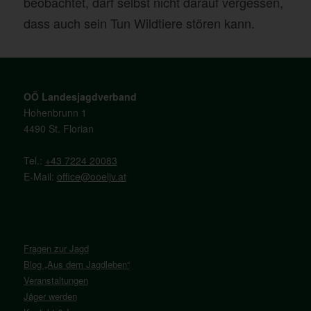
beobachtet, darf selbst nicht darauf vergessen,
dass auch sein Tun Wildtiere stören kann.
OÖ Landesjagdverband
Hohenbrunn 1
4490 St. Florian
Tel.:
+43 7224 20083
E-Mail:
office@ooeljv.at
Fragen zur Jagd
Blog „Aus dem Jagdleben“
Veranstaltungen
Jäger werden