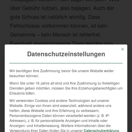
über Gebühr nutzen, also bejagen. Auch der
gute Schuss ist natürlich wichtig. Dass
Fehlschüsse vorkommen können, ist kein
Geheimnis – kein Mensch ist fehlerfrei.
Eventuell angeschossene Tiere werden von
Mit die
geschulten Jagdhunden gefunden und dem
Datenschutzeinstellungen
Hundeführer gebracht.
Wir benötigen Ihre Zustimmung, bevor Sie unsere Website weiter
Da nachhaltiges Jagen absolute Pflicht ist,
besuchen können.
damit der Stammbesatz, also die Eltern der
Wenn Sie unter 16 Jahre alt sind und Ihre Zustimmung zu freiwilligen
Diensten geben möchten, müssen Sie Ihre Erziehungsberechtigten um
künftigen Wild-Generation, nicht zu sehr
Erlaubnis bitten.
belastet wird, sichert das Interesse an der Jagd
Wir verwenden Cookies und andere Technologien auf unserer
Website. Einige von ihnen sind essenziell, während andere uns
und am Wildtier den unterschiedlichsten Arten
helfen, diese Website und Ihre Erfahrung zu verbessern.
Personenbezogene Daten können verarbeitet werden (z. B. IP-
die Aufmerksamkeit der Jäger und somit deren
Adressen), z. B. für personalisierte Anzeigen und Inhalte oder
Anzeigen- und Inhaltsmessung.
Weitere Informationen über die
Einsatz für diese Tiere, z.B. in Form von
Verwendung Ihrer Daten finden Sie in unserer
Datenschutzerklärung
.