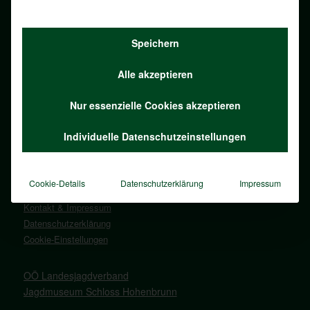
Hohenbrunn 1
4490 St. Florian
Speichern
Tel.:
+43 7224 20083
E-Mail:
office@ooeljv.at
Alle akzeptieren
Nur essenzielle Cookies akzeptieren
Individuelle Datenschutzeinstellungen
Fragen zur Jagd
Blog „Aus dem Jagdleben“
Veranstaltungen
Cookie-Details
Datenschutzerklärung
Impressum
Jäger werden
Kontakt & Impressum
Datenschutzerklärung
Cookie-Einstellungen
OÖ Landesjagdverband
Jagdmuseum Schloss Hohenbrunn