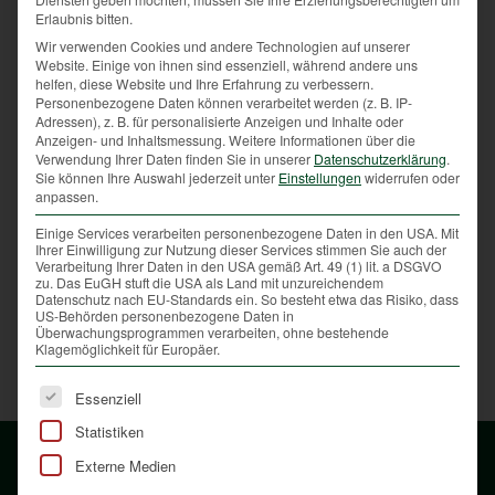
auch im öffentlichen Interesse. Zu hohe
Erlaubnis bitten.
Wildbestände stellen eine Gefahr für den Wald dar.
Wir verwenden Cookies und andere Technologien auf unserer
Eigentümer sind daher verpflichtet, die Jagd durch
Website. Einige von ihnen sind essenziell, während andere uns
helfen, diese Website und Ihre Erfahrung zu verbessern.
Dritte auf ihren Grundstücken zu dulden. Als
Personenbezogene Daten können verarbeitet werden (z. B. IP-
Eigentümer kann man die Jagd auf dem eigenen
Adressen), z. B. für personalisierte Anzeigen und Inhalte oder
Grundstück nur ablehnen, indem man eine feste
Anzeigen- und Inhaltsmessung.
Weitere Informationen über die
Verwendung Ihrer Daten finden Sie in unserer
Datenschutzerklärung
.
Umfriedung errichtet.
Sie können Ihre Auswahl jederzeit unter
Einstellungen
widerrufen oder
anpassen.
Im Hausgarten wird also in der Regel nicht gejagt,
und wenn dies notwendig ist, wird der Jagdleiter oder
Einige Services verarbeiten personenbezogene Daten in den USA. Mit
Ihrer Einwilligung zur Nutzung dieser Services stimmen Sie auch der
der zuständige Revierjäger an Sie herantreten und
Verarbeitung Ihrer Daten in den USA gemäß Art. 49 (1) lit. a DSGVO
fragen.
zu. Das EuGH stuft die USA als Land mit unzureichendem
Datenschutz nach EU-Standards ein. So besteht etwa das Risiko, dass
US-Behörden personenbezogene Daten in
Überwachungsprogrammen verarbeiten, ohne bestehende
Klagemöglichkeit für Europäer.
Es folgt eine Liste der Service-Gruppen, für die eine Ei
Essenziell
Statistiken
Externe Medien
OÖ Landesjagdverband