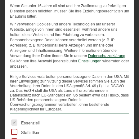
unterliegt, ausgerottet worden. Dagegen
Wenn Sie unter 16 Jahre alt sind und Ihre Zustimmung zu freiwilligen
wird die Liste der bedrohten, nicht
Diensten geben möchten, müssen Sie Ihre Erziehungsberechtigten um
Erlaubnis bitten.
jagdbaren Tierarten immer länger.
Wir verwenden Cookies und andere Technologien auf unserer
Website. Einige von ihnen sind essenziell, während andere uns
Es gilt der Grundsatz, dass das Bejagen
helfen, diese Website und Ihre Erfahrung zu verbessern.
Personenbezogene Daten können verarbeitet werden (z. B. IP-
einer Wildart
niemals
den Zweck verfolgt,
Adressen), z. B. für personalisierte Anzeigen und Inhalte oder
Anzeigen- und Inhaltsmessung.
Weitere Informationen über die
diese auszurotten. Seltene oder selten
Verwendung Ihrer Daten finden Sie in unserer
Datenschutzerklärung
.
Sie können Ihre Auswahl jederzeit unter
Einstellungen
widerrufen oder
gewordene Tierarten werden nicht bejagt.
anpassen.
Außerdem ist der Jagdpächter auf Grund
Einige Services verarbeiten personenbezogene Daten in den USA. Mit
Ihrer Einwilligung zur Nutzung dieser Services stimmen Sie auch der
langer Pachtzeiten an der dauerhaften
Verarbeitung Ihrer Daten in den USA gemäß Art. 49 (1) lit. a DSGVO
zu. Das EuGH stuft die USA als Land mit unzureichendem
Datenschutz nach EU-Standards ein. So besteht etwa das Risiko, dass
Nutzung der Jagd interessiert. Deshalb hat
US-Behörden personenbezogene Daten in
Überwachungsprogrammen verarbeiten, ohne bestehende
er ein bleibendes Interesse an der Erhaltung
Klagemöglichkeit für Europäer.
des Wildbestandes.
Es folgt eine Liste der Service-Gruppen, für die eine Ei
Essenziell
Statistiken