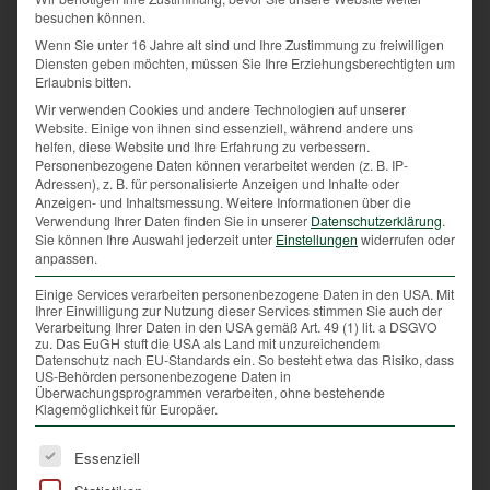
besuchen können.
Wenn Sie unter 16 Jahre alt sind und Ihre Zustimmung zu freiwilligen
Diensten geben möchten, müssen Sie Ihre Erziehungsberechtigten um
Erlaubnis bitten.
Die Weidmannssprache ist eine bildliche Sprache.
Wir verwenden Cookies und andere Technologien auf unserer
Sie drückt aus, was die Natur uns zeigt. So heißt der
Website. Einige von ihnen sind essenziell, während andere uns
spitze Schnabel der Waldschnepfe, der zum Suchen
helfen, diese Website und Ihre Erfahrung zu verbessern.
Personenbezogene Daten können verarbeitet werden (z. B. IP-
ihrer Beute in die Erde eingeführt wird „Stecher“. Der
Adressen), z. B. für personalisierte Anzeigen und Inhalte oder
Nachwuchs des Wildschweins heißt „Frischling“. Und
Anzeigen- und Inhaltsmessung.
Weitere Informationen über die
Verwendung Ihrer Daten finden Sie in unserer
Datenschutzerklärung
.
wer sich schon einmal den Fuß einer Ente näher
Sie können Ihre Auswahl jederzeit unter
Einstellungen
widerrufen oder
angesehen hat, versteht, warum er in der
anpassen.
Weidmannssprache „Ruder“ heißt. Der Jäger spricht
Einige Services verarbeiten personenbezogene Daten in den USA. Mit
nicht vom Tier, sondern von einem „Stück“ Wild, ohne
Ihrer Einwilligung zur Nutzung dieser Services stimmen Sie auch der
dass er dieses abwertet.
Verarbeitung Ihrer Daten in den USA gemäß Art. 49 (1) lit. a DSGVO
zu. Das EuGH stuft die USA als Land mit unzureichendem
Datenschutz nach EU-Standards ein. So besteht etwa das Risiko, dass
Viele jagdliche Redewendungen sind auch in unsere
US-Behörden personenbezogene Daten in
Umgangssprache eingeflossen. So zum Beispiel
Überwachungsprogrammen verarbeiten, ohne bestehende
Klagemöglichkeit für Europäer.
„durch die Lappen gehen“, „auf die Sprünge helfen“
oder „auf der Strecke bleiben“.
Es folgt eine Liste der Service-Gruppen, für die eine Ei
Essenziell