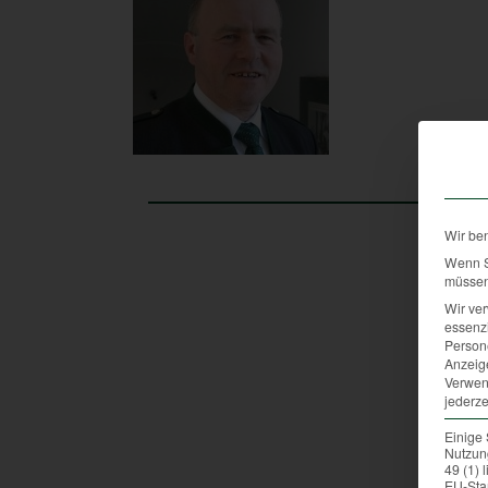
Wir be
Wenn Si
müssen 
Wir ve
essenzi
Persone
Anzeig
Verwen
jederze
Einige 
Nutzung
49 (1)
EU-Sta