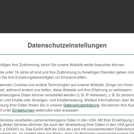
Datenschutzeinstellungen
nötigen Ihre Zustimmung, bevor Sie unsere Website weiter besuchen können.
e unter 16 Jahre alt sind und Ihre Zustimmung zu freiwilligen Diensten geben mö
Sie Ihre Erziehungsberechtigten um Erlaubnis bitten.
rwenden Cookies und andere Technologien auf unserer Website. Einige von ihnen 
ell, während andere uns helfen, diese Website und Ihre Erfahrung zu verbessern.
nbezogene Daten können verarbeitet werden (z. B. IP-Adressen), z. B. für persona
en und Inhalte oder Anzeigen- und Inhaltsmessung.
Weitere Informationen über di
dung Ihrer Daten finden Sie in unserer
Datenschutzerklärung
.
Sie können Ihre Au
it unter
Einstellungen
widerrufen oder anpassen.
Services verarbeiten personenbezogene Daten in den USA. Mit Ihrer Einwilligung 
 dieser Services stimmen Sie auch der Verarbeitung Ihrer Daten in den USA gemä
 lit. a DSGVO zu. Das EuGH stuft die USA als Land mit unzureichendem Datenschu
ndards ein. So besteht etwa das Risiko, dass US-Behörden personenbezogene Da