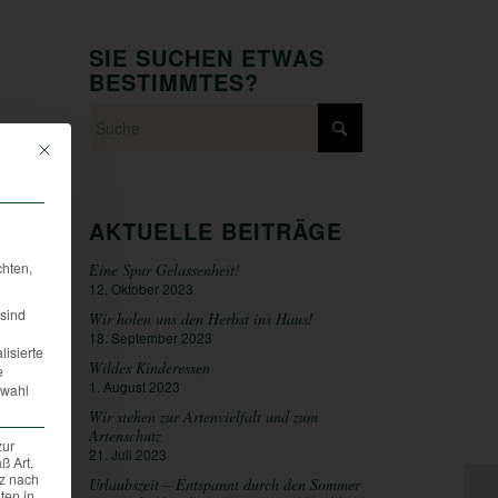
SIE SUCHEN ETWAS
BESTIMMTES?
Mit diesem Button wird der Dialog geschlossen. Seine Funktionalität ist iden
AKTUELLE BEITRÄGE
chten,
Eine Spur Gelassenheit!
12. Oktober 2023
sind
Wir holen uns den Herbst ins Haus!
18. September 2023
lisierte
Wildes Kinderessen
e
1. August 2023
swahl
Wir stehen zur Artenvielfalt und zum
Artenschutz
zur
21. Juli 2023
ß Art.
tz nach
Urlaubszeit – Entspannt durch den Sommer
ten in