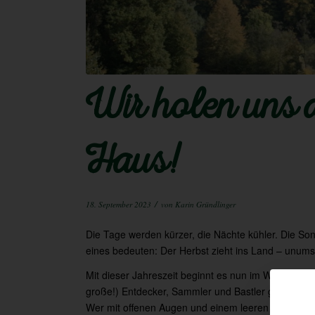
Wir holen uns 
Haus!
/
18. September 2023
von
Karin Gründlinger
Die Tage werden kürzer, die Nächte kühler. Die Son
eines bedeuten: Der Herbst zieht ins Land – unumst
Mit dieser Jahreszeit beginnt es nun im Wald von T
große!) Entdecker, Sammler und Bastler gibt es je
Wer mit offenen Augen und einem leeren Körbchen i