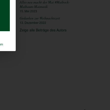
Alles neu macht der Mai #Maibock-
Maibaum-Maimusik
15. Mai 2023
Gedanken zur Weihnachtszeit
13. Dezember 2022
Zeige alle Beiträge des Autors
um