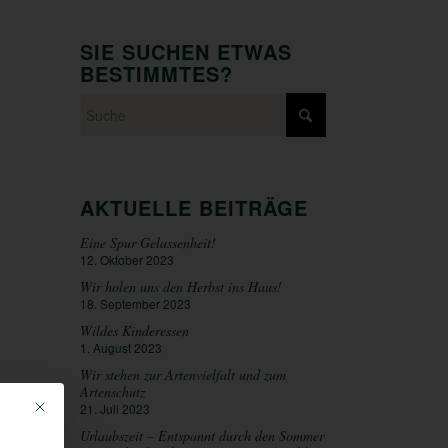
SIE SUCHEN ETWAS
BESTIMMTES?
AKTUELLE BEITRÄGE
Eine Spur Gelassenheit!
12. Oktober 2023
Wir holen uns den Herbst ins Haus!
18. September 2023
Wildes Kinderessen
1. August 2023
Wir stehen zur Artenvielfalt und zum
Artenschutz
Mit diesem Button wird der Dialog geschlossen. Seine Funktionalität ist iden
21. Juli 2023
Urlaubszeit – Entspannt durch den Sommer