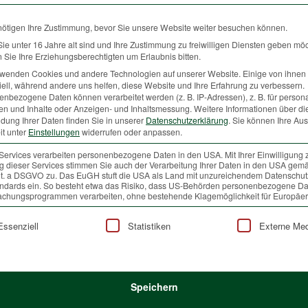
etzt im Überfluss.
nötigen Ihre Zustimmung, bevor Sie unsere Website weiter besuchen können.
 Moos – Zweige – Gräser
e unter 16 Jahre alt sind und Ihre Zustimmung zu freiwilligen Diensten geben mö
iche Farbpalette in die eigenen vier Wände. Besonders Kinder
Sie Ihre Erziehungsberechtigten um Erlaubnis bitten.
ennenlernen und so einiges über die eigene Umwelt erfahren.
rwenden Cookies und andere Technologien auf unserer Website. Einige von ihnen 
ell, während andere uns helfen, diese Website und Ihre Erfahrung zu verbessern.
en und Routen zu bleiben, um dadurch Wildtiere nicht unnötig zu
nbezogene Daten können verarbeitet werden (z. B. IP-Adressen), z. B. für persona
en und Inhalte oder Anzeigen- und Inhaltsmessung.
Weitere Informationen über di
n (Jung)Wald durch die Tiere, z.B. durch Verbiss oder Schälung,
dung Ihrer Daten finden Sie in unserer
Datenschutzerklärung
.
Sie können Ihre Au
it unter
Einstellungen
widerrufen oder anpassen.
auf unseren Familientischen Einzug halten. Auch auf dem
Services verarbeiten personenbezogene Daten in den USA. Mit Ihrer Einwilligung 
 dieser Services stimmen Sie auch der Verarbeitung Ihrer Daten in den USA gemä
hen Sie doch mal, auch hier kreativ zu sein. Es muss nicht immer
 lit. a DSGVO zu. Das EuGH stuft die USA als Land mit unzureichendem Datenschu
derner Rezepte lassen sich mit hochwertigem Fleisch aus
ndards ein. So besteht etwa das Risiko, dass US-Behörden personenbezogene Da
chungsprogrammen verarbeiten, ohne bestehende Klagemöglichkeit für Europäer
aps, Pastagerichte oder Bowls – überall lässt sich
mmt ja so auch der Nachwuchs auf den Geschmack? Schließlich
lgt eine Liste der Service-Gruppen, für die eine Einwilligung
Essenziell
Statistiken
Externe Me
en Kastanienmännchen und Laubgirlanden gleich nochmal so gut!
beitrag!)
und guten Appetit!
Speichern