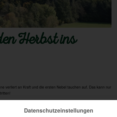
den Herbst ins
ne verliert an Kraft und die ersten Nebel tauchen auf. Das kann nur
ritten!
ag zu Tag bunter zu werden. Und nicht nur bunter! Für kleine (und
tzt jede Menge spannende und brauchbare Kostbarkeiten zu finden.
Datenschutzeinstellungen
n den Wald geht, kommt garantiert mit reicher Ausbeute zurück,