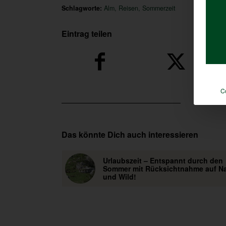
Schlagworte:
Alm
,
Reisen
,
Sommerzeit
Eintrag teilen
C
Das könnte Dich auch interessieren
Urlaubszeit – Entspannt durch den
Sommer mit Rücksichtnahme auf Na
und Wild!