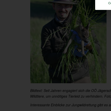
C
Bildtext: Seit Jahren engagiert sich die OÖ Jägers
Wildtiere, um unnötiges Tierleid zu verhindern. Fot
Interessante Einblicke zur Jungwildrettung gibt e