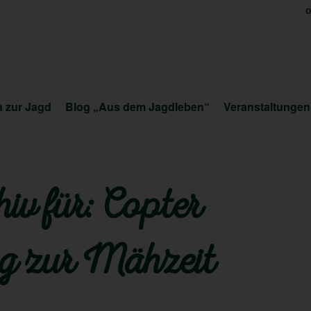
O
 zur Jagd
Blog „Aus dem Jagdleben“
Veranstaltungen
iv für:
Copter
ng zur Mähzeit