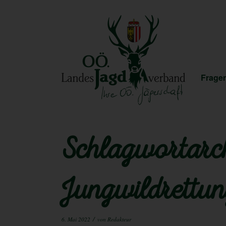
Fragen
Schlagwortarch
Jungwildrettu
/
6. Mai 2022
von
Redakteur