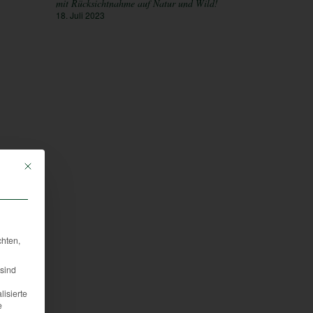
mit Rücksichtnahme auf Natur und Wild!
18. Juli 2023
Mit diesem Button wird der Dialog geschlossen. Seine Funktionalität ist iden
chten,
sind
lisierte
e