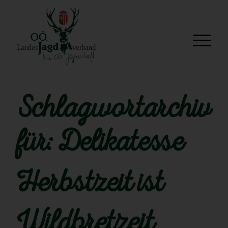
Schlagwortarchiv
für:
Delikatesse
Herbstzeit ist
Wildbretzeit