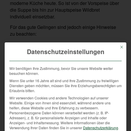
moderne Küche heute. So ist von der Vorspeise über
die Suppe bis hin zur Hauptspeise Wildbret
individuell einsetzbar.
Für das gute Gelingen sind jedoch einige Hinweise
zu beachten:
Verwenden Sie Wildbret vorzugsweise aus der Region
Mit die
Datenschutzeinstellungen
bzw. aus der Heimatgemeinde
Oberste Gewürzregel: Weniger ist mehr! Kräuter wie
Rosmarin, Thymian aber auch Majoran sind die
Wir benötigen Ihre Zustimmung, bevor Sie unsere Website weiter
besuchen können.
perfekten Begleiter, ansonsten lediglich etwas Salz und
Pfeffer
Wenn Sie unter 16 Jahre alt sind und Ihre Zustimmung zu freiwilligen
Diensten geben möchten, müssen Sie Ihre Erziehungsberechtigten um
Fleisch, wenn es tiefgefroren ist, immer langsam
Erlaubnis bitten.
auftauen
Wir verwenden Cookies und andere Technologien auf unserer
Website. Einige von ihnen sind essenziell, während andere uns
Ist das Fleisch vakuumverpackt, sollte es mindestens
helfen, diese Website und Ihre Erfahrung zu verbessern.
eine halbe Stunde vor Beginn der Zubereitung geöffnet
Personenbezogene Daten können verarbeitet werden (z. B. IP-
werden. Die Luft lässt das Fleisch schonend
Adressen), z. B. für personalisierte Anzeigen und Inhalte oder
Anzeigen- und Inhaltsmessung.
Weitere Informationen über die
regenerieren und es wird zarter und feiner
Verwendung Ihrer Daten finden Sie in unserer
Datenschutzerklärung
.