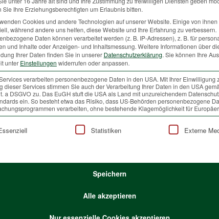
e unter 16 Jahre alt sind und Ihre Zustimmung zu freiwilligen Diensten geben mö
Sie Ihre Erziehungsberechtigten um Erlaubnis bitten.
rwenden Cookies und andere Technologien auf unserer Website. Einige von ihnen 
Wald hingegen gelebter Alltag. Wenn man ganzjährig im Einklang
ell, während andere uns helfen, diese Website und Ihre Erfahrung zu verbessern.
Magie bestens Bescheid. Umso schöner ist es zu beobachten, dass
nbezogene Daten können verarbeitet werden (z. B. IP-Adressen), z. B. für persona
en und Inhalte oder Anzeigen- und Inhaltsmessung.
Weitere Informationen über di
enschen erschließt, die vielleicht vorher mit dem Wald weniger
dung Ihrer Daten finden Sie in unserer
Datenschutzerklärung
.
Sie können Ihre Au
it unter
Einstellungen
widerrufen oder anpassen.
 es für einen friedvollen und nachhaltigen Besuch im Unterholz
Services verarbeiten personenbezogene Daten in den USA. Mit Ihrer Einwilligung 
Knigge“ im Hinterkopf lassen sich mögliche Konflikte – zwischen
 dieser Services stimmen Sie auch der Verarbeitung Ihrer Daten in den USA gemä
besuchern untereinander, zwischen Besuchern und Besitzern –
 lit. a DSGVO zu. Das EuGH stuft die USA als Land mit unzureichendem Datenschu
ndards ein. So besteht etwa das Risiko, dass US-Behörden personenbezogene Da
chungsprogrammen verarbeiten, ohne bestehende Klagemöglichkeit für Europäer
lgt eine Liste der Service-Gruppen, für die eine Einwilligung
Essenziell
Statistiken
Externe Me
Speichern
Alle akzeptieren
Nur essenzielle Cookies akzeptieren