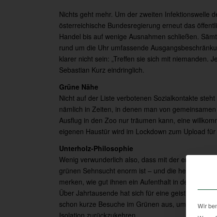
Nichts geht mehr. Um der zweiten Infektionswelle
österreichische Bundesregierung erneut das öffen
Handel bis auf wenige Ausnahmen schließen. Sämtl
rund um die Uhr umfassende Ausgangsbeschränkunge
klarer nicht sein: „Treffen sie sich mit niemanden. 
Sebastian Kurz eindringlich.
Grüne Nähe
Nicht auf der Liste verbotenen Sozialkontakte ste
nämlich in Zeiten, in denen man von gemeinsamen
Ausflug in den Zoo nur träumen kann, eine willko
eigenen Haustür wird im Lockdown zum Upload für 
Unterholz-Philosophie
Wenig verwunderlich also, dass mit der erneuten, v
grünen Sehnsucht enorm ist – und die herbstliche
merken, wie gut ihnen ein Aufenthalt in der Natur tu
Über Jahrtausende hat sich für eine geistige Frisch
schon kurze Besuche im Grünen aus, um nachhaltig 
Wir be
Isolation zurückzukehren.