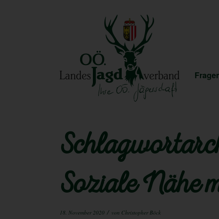
Fragen
Schlagwortarch
Soziale Nähe 
/
18. November 2020
von
Christopher Böck