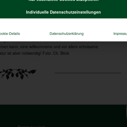
Individuelle Datenschutzeinstellungen
ookie-Details
Datenschutzerklärung
Impress
von gemeinsamen Kaffeehausrunden mit Freunden, einem
umen kann, eine willkommene und vor allem erholsame
ur ist aber notwendig! Foto: Ch. Böck
Fragen zur Jagd