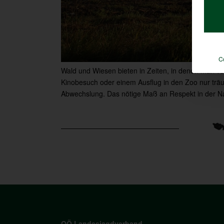
C
Wald und Wiesen bieten in Zeiten, in denen man 
Kinobesuch oder einem Ausflug in den Zoo nur trä
Abwechslung. Das nötige Maß an Respekt in der Nat
OÖ Landesjagdverband