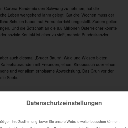
 der Corona-Pandemie den Schwung zu nehmen, hat die
tliche Leben weitgehend lahm gelegt. Gut drei Wochen muss der
iche Schulen haben auf Fernunterricht umgestellt. Zudem gelten
n. Und die Botschaft an die 8,8 Millionen Österreicher könnte
Jeder soziale Kontakt ist einer zu viel“, mahnte Bundeskanzler
ht aber auch diesmal „Bruder Baum“. Wald und Wiesen bieten
 Kaffeehausrunden mit Freunden, einem Kinobesuch oder einem
mmene und vor allem erholsame Abwechslung. Das Grün vor der
die Seele.
iral bedingten „Auszeit“ der Wunsch nach einem stillen Ort der
n Wiesen und Wälder regelrecht gestürmt werden. Viele Menschen
Datenschutzeinstellungen
t, sie erdet und nachhaltig entspannen lässt.
zellenkur stets ein Ausflug in den Wald bewährt. Meist reichen
gestärkt und gut gelaunt aus dem Unterholz wieder in die
nötigen Ihre Zustimmung, bevor Sie unsere Website weiter besuchen können.