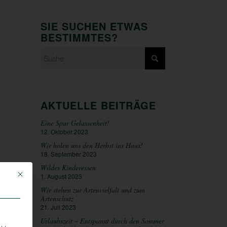
SIE SUCHEN ETWAS
BESTIMMTES?
AKTUELLE BEITRÄGE
Eine Spur Gelassenheit!
12. Oktober 2023
Wir holen uns den Herbst ins Haus!
18. September 2023
Wildes Kinderessen
Mit diesem Button wird der Dialog geschlossen. Seine Funktionalität ist iden
1. August 2023
Wir stehen zur Artenvielfalt und zum
Artenschutz
21. Juli 2023
Urlaubszeit – Entspannt durch den Sommer