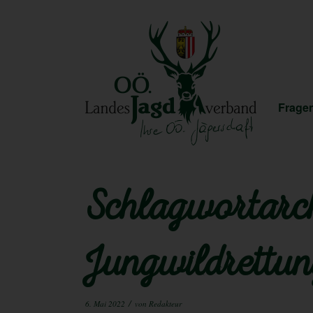
Fragen
Schlagwortarch
Jungwildrettu
/
6. Mai 2022
von
Redakteur