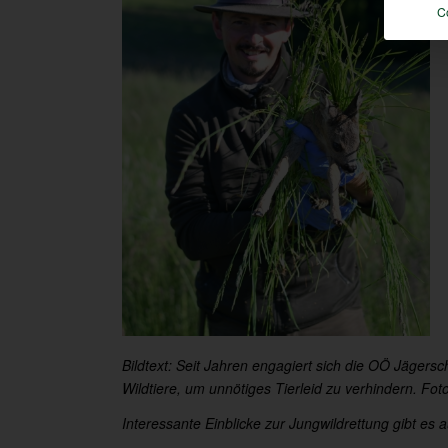
C
Bildtext: Seit Jahren engagiert sich die OÖ Jägers
Wildtiere, um unnötiges Tierleid zu verhindern. Fot
Interessante Einblicke zur Jungwildrettung gibt e