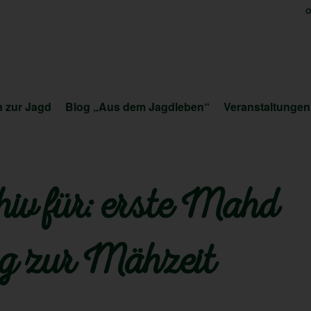
O
 zur Jagd
Blog „Aus dem Jagdleben“
Veranstaltungen
iv für:
erste Mahd
ng zur Mähzeit