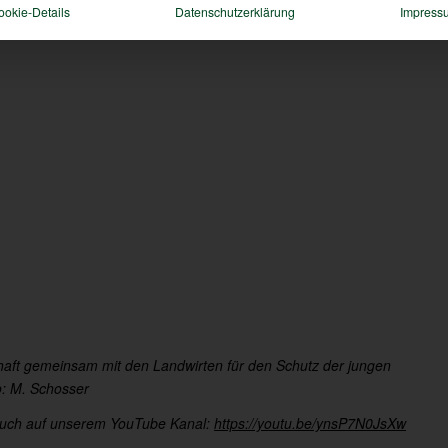
ookie-Details
Datenschutzerklärung
Impress
chaft gemeinsam mit den Landwirten für den Schutz der jungen
o: M. Schosser
s auch auf unserem YouTube Kanal:
https://youtu.be/ynsP7N0JsXw