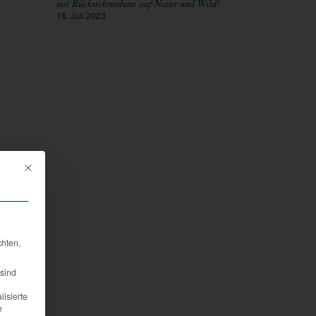
mit Rücksichtnahme auf Natur und Wild!
18. Juli 2023
Mit diesem Button wird der Dialog geschlossen. Seine Funktionalität ist iden
chten,
sind
lisierte
e