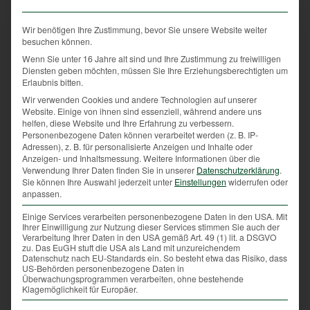
Wir benötigen Ihre Zustimmung, bevor Sie unsere Website weiter
besuchen können.
Mit dem
„Kamm
“ meint man kein
Wenn Sie unter 16 Jahre alt sind und Ihre Zustimmung zu freiwilligen
Haarpflegeinstrument, sondern die Borsten z.B. eines
Diensten geben möchten, müssen Sie Ihre Erziehungsberechtigten um
„Keilers“,
also eines männlichen Wildschweines.
Erlaubnis bitten.
Die Mutter eines
„Frischlings“,
also eines jungen
Wir verwenden Cookies und andere Technologien auf unserer
Wildschweines, nennt man
„Bache“.
Website. Einige von ihnen sind essenziell, während andere uns
helfen, diese Website und Ihre Erfahrung zu verbessern.
Personenbezogene Daten können verarbeitet werden (z. B. IP-
Adressen), z. B. für personalisierte Anzeigen und Inhalte oder
Ein
„Sauhund“
ist nicht etwa ein gemeiner Kerl,
Anzeigen- und Inhaltsmessung.
Weitere Informationen über die
Verwendung Ihrer Daten finden Sie in unserer
Datenschutzerklärung
.
sondern ein Jagdhund, der so mutig ist, dass er nicht
Sie können Ihre Auswahl jederzeit unter
Einstellungen
widerrufen oder
mal vor Wildschweinen Angst hat.
anpassen.
Einige Services verarbeiten personenbezogene Daten in den USA. Mit
Ihrer Einwilligung zur Nutzung dieser Services stimmen Sie auch der
Verarbeitung Ihrer Daten in den USA gemäß Art. 49 (1) lit. a DSGVO
Wenn vom
„Abäsen“
gesprochen wird, so ist das
zu. Das EuGH stuft die USA als Land mit unzureichendem
Wild, das die Pflanzen abfrisst, gemeint. Wird von
Datenschutz nach EU-Standards ein. So besteht etwa das Risiko, dass
US-Behörden personenbezogene Daten in
„Verbissschäden“
berichtet, meint man Schäden an
Überwachungsprogrammen verarbeiten, ohne bestehende
Blättern, Zweigen oder Knospen, die durch das
Klagemöglichkeit für Europäer.
Anknabbern der Wildtiere entstehen. Beim