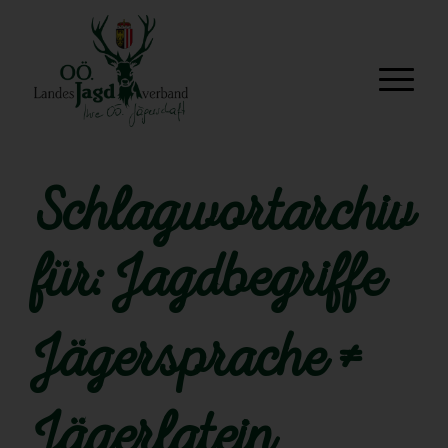
Schlagwortarchiv
für:
Jagdbegriffe
Jägersprache ≠
Jägerlatein