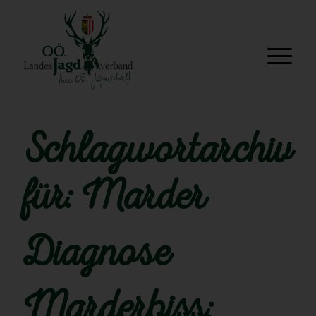
Schlagwortarchiv
für:
Marder
Diagnose
Marderbiss: