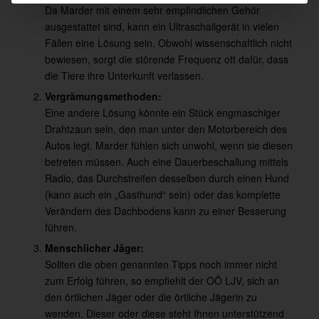
Da Marder mit einem sehr empfindlichen Gehör
ausgestattet sind, kann ein Ultraschallgerät in vielen
Fällen eine Lösung sein. Obwohl wissenschaftlich nicht
bewiesen, sorgt die störende Frequenz oft dafür, dass
die Tiere ihre Unterkunft verlassen.
Vergrämungsmethoden:
Eine andere Lösung könnte ein Stück engmaschiger
Drahtzaun sein, den man unter den Motorbereich des
Autos legt. Marder fühlen sich unwohl, wenn sie diesen
betreten müssen. Auch eine Dauerbeschallung mittels
Radio, das Durchstreifen desselben durch einen Hund
(kann auch ein „Gasthund“ sein) oder das komplette
Verändern des Dachbodens kann zu einer Besserung
führen.
Menschlicher Jäger:
Sollten die oben genannten Tipps noch immer nicht
zum Erfolg führen, so empfiehlt der OÖ LJV, sich an
den örtlichen Jäger oder die örtliche Jägerin zu
wenden. Dieser oder diese steht Ihnen unterstützend