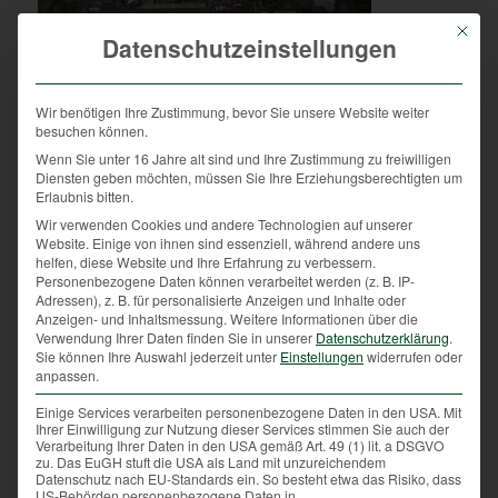
Mit die
Datenschutzeinstellungen
Wir benötigen Ihre Zustimmung, bevor Sie unsere Website weiter
besuchen können.
Wenn Sie unter 16 Jahre alt sind und Ihre Zustimmung zu freiwilligen
Unterschlupf in KFZ, denn sie finden das Ambiente
Diensten geben möchten, müssen Sie Ihre Erziehungsberechtigten um
im Auto toll: Dort ist es gerade in den kalten
Erlaubnis bitten.
Jahreszeiten warm, erholen sich dort idealerweise
Wir verwenden Cookies und andere Technologien auf unserer
und finden Schutz.
Website. Einige von ihnen sind essenziell, während andere uns
helfen, diese Website und Ihre Erfahrung zu verbessern.
Entgegen des weit verbreiteten Glaubens, dass die
Personenbezogene Daten können verarbeitet werden (z. B. IP-
Adressen), z. B. für personalisierte Anzeigen und Inhalte oder
frechen Räuber die Kabeln aus Lust am Plastik
Anzeigen- und Inhaltsmessung.
Weitere Informationen über die
anknabbern, hängt das Anknabbern der Kabel mit der
Verwendung Ihrer Daten finden Sie in unserer
Datenschutzerklärung
.
Sie können Ihre Auswahl jederzeit unter
Einstellungen
widerrufen oder
Biologie der Tiere zusammen: Einerseits sind die
anpassen.
Tierchen neugierig und andererseits weisen Marder
aufgrund ihres Sozialverhaltens einige Eigenheiten
Einige Services verarbeiten personenbezogene Daten in den USA. Mit
Ihrer Einwilligung zur Nutzung dieser Services stimmen Sie auch der
auf. So findet die Paarungszeit dieser Tierart von Juni
Verarbeitung Ihrer Daten in den USA gemäß Art. 49 (1) lit. a DSGVO
bis August statt; das ist genau die Zeit, wo beim OÖ
zu. Das EuGH stuft die USA als Land mit unzureichendem
Datenschutz nach EU-Standards ein. So besteht etwa das Risiko, dass
Landesjagdverband (OÖ LJV) viele Anrufe
US-Behörden personenbezogene Daten in