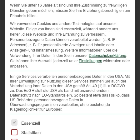
Frankreich gab es die Streckenlegung am Ende des
Wenn Sie unter 16 Jahre alt sind und Ihre Zustimmung zu freiwilligen
Jagdtages. Damals war die Jagd stark von Ritualen
Diensten geben möchten, müssen Sie Ihre Erziehungsberechtigten um
Erlaubnis bitten.
und sehr strengen Regeln begleitet. Es war genau
definiert, welcher Jagdteilnehmer welches Tier
Wir verwenden Cookies und andere Technologien auf unserer
Website. Einige von ihnen sind essenziell, während andere uns
schießen durfte und wie die Streckenlegung zu
helfen, diese Website und Ihre Erfahrung zu verbessern.
erfolgen hatte.
Personenbezogene Daten können verarbeitet werden (z. B. IP-
Adressen), z. B. für personalisierte Anzeigen und Inhalte oder
Anzeigen- und Inhaltsmessung.
Weitere Informationen über die
Verwendung Ihrer Daten finden Sie in unserer
Datenschutzerklärung
.
Strenge Regeln für die Strecke
Sie können Ihre Auswahl jederzeit unter
Einstellungen
widerrufen oder
anpassen.
Heute kann die Streckenlegung auf viele
Einige Services verarbeiten personenbezogene Daten in den USA. Mit
verschiedene Arten erfolgen, aber die Jägerinnen
Ihrer Einwilligung zur Nutzung dieser Services stimmen Sie auch der
Verarbeitung Ihrer Daten in den USA gemäß Art. 49 (1) lit. a DSGVO
und Jäger üben diesen Brauch immer aus Ehrfurcht
zu. Das EuGH stuft die USA als Land mit unzureichendem
und Respekt vor dem Tier aus. Das erlegte Wild wird
Datenschutz nach EU-Standards ein. So besteht etwa das Risiko, dass
US-Behörden personenbezogene Daten in
nach Art, Geschlecht und Alter aufgereiht. Die
Überwachungsprogrammen verarbeiten, ohne bestehende
Wildtiere werden auf der rechten Körperseite
Klagemöglichkeit für Europäer.
positioniert. Früher wurde angenommen, dass die
Es folgt eine Liste der Service-Gruppen, für die eine Ei
rechte Seite die „gute“ Seite ist und aufgrund dieser
Essenziell
Position keine Erddämonen in das Wild eindringen
Statistiken
können. Diesem Ritual ist man bis heute treu