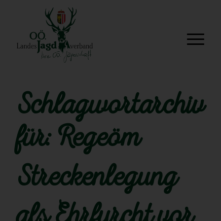
Schlagwortarchiv
für:
Regeöm
Streckenlegung
als Ehrfurcht vor