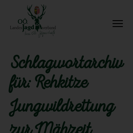
Schlagwortarchiv
für:
Rehkitze
Jungwildrettung
zur Mähzeit