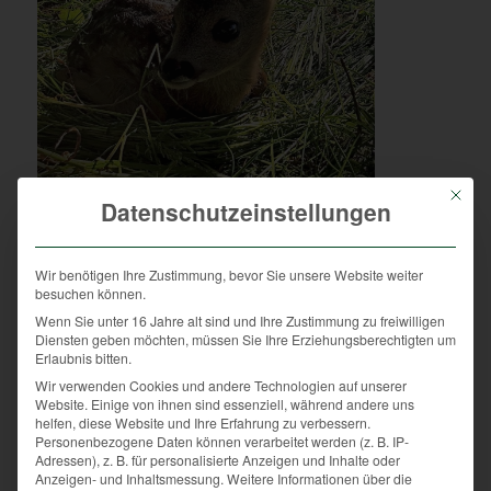
Mit die
Datenschutzeinstellungen
Gezielte Projekte zur Kitzrettung
Wir benötigen Ihre Zustimmung, bevor Sie unsere Website weiter
Mit gezielten Maßnahmen vor und auch während der
besuchen können.
Mahd können jährlich zahlreiche Jungtiere gerettet
Wenn Sie unter 16 Jahre alt sind und Ihre Zustimmung zu freiwilligen
werden. Eingesetzt werden unter anderem an
Diensten geben möchten, müssen Sie Ihre Erziehungsberechtigten um
Erlaubnis bitten.
Stangen flatternde Kunststoffsäcke oder auch
Wir verwenden Cookies und andere Technologien auf unserer
technische Wildretter, welche an den Traktoren
Website. Einige von ihnen sind essenziell, während andere uns
befestigt werden und mittels Infrarotsensoren oder
helfen, diese Website und Ihre Erfahrung zu verbessern.
Schall die Tiere aufspüren. Immer stärker nachgefragt
Personenbezogene Daten können verarbeitet werden (z. B. IP-
Adressen), z. B. für personalisierte Anzeigen und Inhalte oder
wird der Einsatz von Drohnen. Diese überfliegen
Anzeigen- und Inhaltsmessung.
Weitere Informationen über die