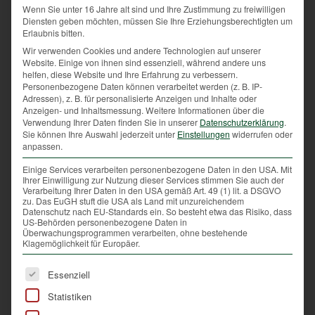
nach dazu verpflichtet, für die Schäden in den
Wenn Sie unter 16 Jahre alt sind und Ihre Zustimmung zu freiwilligen
Diensten geben möchten, müssen Sie Ihre Erziehungsberechtigten um
Kulturen finanziell aufzukommen.
Erlaubnis bitten.
Wir verwenden Cookies und andere Technologien auf unserer
Website. Einige von ihnen sind essenziell, während andere uns
helfen, diese Website und Ihre Erfahrung zu verbessern.
Wildschweine richten große Schäden an. Welche
Personenbezogene Daten können verarbeitet werden (z. B. IP-
Schäden sind dies?
Adressen), z. B. für personalisierte Anzeigen und Inhalte oder
Anzeigen- und Inhaltsmessung.
Weitere Informationen über die
Verwendung Ihrer Daten finden Sie in unserer
Datenschutzerklärung
.
Sie können Ihre Auswahl jederzeit unter
Einstellungen
widerrufen oder
Helmberger: Meistens sind es Überläufer, das sind
anpassen.
einjährige Wildschweine, aber auch von einer
Einige Services verarbeiten personenbezogene Daten in den USA. Mit
Leitbache geführte Familienverbände, die vermehrt
Ihrer Einwilligung zur Nutzung dieser Services stimmen Sie auch der
Verarbeitung Ihrer Daten in den USA gemäß Art. 49 (1) lit. a DSGVO
Schäden in der Kulturlandschaft anrichten. Vor allem
zu. Das EuGH stuft die USA als Land mit unzureichendem
Mais- und Feldkulturen sowie angrenzende Wiesen
Datenschutz nach EU-Standards ein. So besteht etwa das Risiko, dass
US-Behörden personenbezogene Daten in
werden mit den Rüsseln, in der Jagd auch Wurf
Überwachungsprogrammen verarbeiten, ohne bestehende
genannt, richtig tief umgegraben. Denn so suchen
Klagemöglichkeit für Europäer.
sich die Tiere ihre Nahrung wie Engerlinge, Würmer
Es folgt eine Liste der Service-Gruppen, für die eine Ei
und Wurzeln.
Essenziell
Statistiken