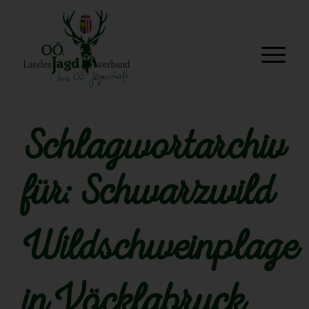
Schlagwortarchiv
für:
Schwarzwild
Wildschweinplage
in Vöcklabruck