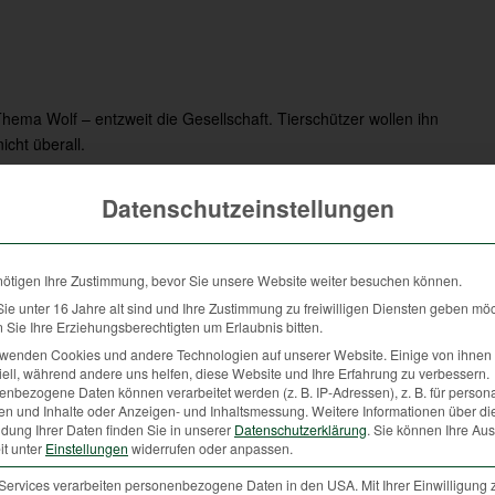
ema Wolf – entzweit die Gesellschaft. Tierschützer wollen ihn
icht überall.
s für Wölfe schwierig ein Revier zu finden, das groß genug für ein
Datenschutzeinstellungen
lf ist. Unser Lebensraum bietet nicht mehr die landschaftlichen
den letzten 200 Jahren hat sich nicht der Wolf verändert, sondern
bensraum.
nötigen Ihre Zustimmung, bevor Sie unsere Website weiter besuchen können.
len umgeben, und die Population wird in Österreich in den
e unter 16 Jahre alt sind und Ihre Zustimmung zu freiwilligen Diensten geben mö
oder nicht bzw. ob man dafür etwas tut oder nicht. Der Traum von
Sie Ihre Erziehungsberechtigten um Erlaubnis bitten.
r den Blick auf ökologische Zusammenhänge und auf die
rwenden Cookies und andere Technologien auf unserer Website. Einige von ihnen 
eutschland gibt es aktuell ca. 1500 Wölfe, in Italien rund 2000,
ell, während andere uns helfen, diese Website und Ihre Erfahrung zu verbessern.
nbezogene Daten können verarbeitet werden (z. B. IP-Adressen), z. B. für persona
en aus.
en und Inhalte oder Anzeigen- und Inhaltsmessung.
Weitere Informationen über di
dung Ihrer Daten finden Sie in unserer
Datenschutzerklärung
.
Sie können Ihre Au
ern und Tierschützern zu entschärfen, gibt es unterschiedliche
it unter
Einstellungen
widerrufen oder anpassen.
ziellen Probleme der Bauern großzügig zu lösen. Nicht nur gerissene
Services verarbeiten personenbezogene Daten in den USA. Mit Ihrer Einwilligung 
n auch die durch Wölfe gehetzten und abgestürzten Weidetiere.