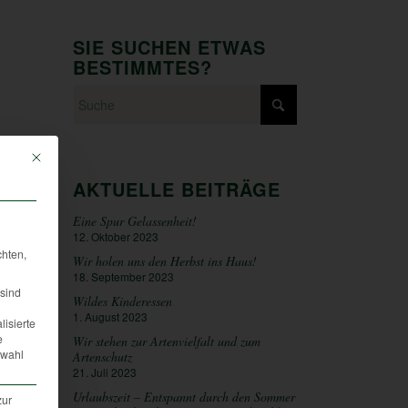
SIE SUCHEN ETWAS
BESTIMMTES?
Mit diesem Button wird der Dialog geschlossen. Seine Funktionalität ist iden
AKTUELLE BEITRÄGE
Eine Spur Gelassenheit!
12. Oktober 2023
chten,
Wir holen uns den Herbst ins Haus!
18. September 2023
sind
Wildes Kinderessen
1. August 2023
lisierte
e
Wir stehen zur Artenvielfalt und zum
swahl
Artenschutz
21. Juli 2023
Urlaubszeit – Entspannt durch den Sommer
zur