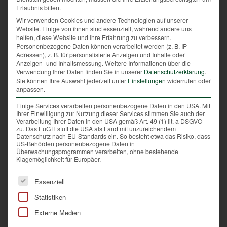
getan: In Sachen Wildbret neigt der Mensch zum
Erlaubnis bitten.
lustvollen Verzehr. Was eine entsprechende
Wir verwenden Cookies und andere Technologien auf unserer
Verarbeitung in den Küchen dieses Landes
Website. Einige von ihnen sind essenziell, während andere uns
vorrausetzt. Und wer in Oberösterreich sowohl beim
helfen, diese Website und Ihre Erfahrung zu verbessern.
Personenbezogene Daten können verarbeitet werden (z. B. IP-
Fleisch, als auch bei der Verarbeitung auf Qualität
Adressen), z. B. für personalisierte Anzeigen und Inhalte oder
setzt, darf sich mit ganz speziellen gastronomischen
Anzeigen- und Inhaltsmessung.
Weitere Informationen über die
Verwendung Ihrer Daten finden Sie in unserer
Datenschutzerklärung
.
Lorbeeren schmücken: Die Wildbretplakette des OÖ.
Sie können Ihre Auswahl jederzeit unter
Einstellungen
widerrufen oder
Landesjagdverbandes „Ausgezeichnete Wildgerichte
anpassen.
aus Oö. Revieren“ wird nur an ausgewählte
Einige Services verarbeiten personenbezogene Daten in den USA. Mit
Restaurants und Gasthäuser mit hervorragender,
Ihrer Einwilligung zur Nutzung dieser Services stimmen Sie auch der
regionaler Wildbretküche verliehen.
Verarbeitung Ihrer Daten in den USA gemäß Art. 49 (1) lit. a DSGVO
zu. Das EuGH stuft die USA als Land mit unzureichendem
Grundvoraussetzung ist, dass Wildgerichte nicht nur
Datenschutz nach EU-Standards ein. So besteht etwa das Risiko, dass
zu Wildbretwochen im Herbst auf der Speisekarte
US-Behörden personenbezogene Daten in
Überwachungsprogrammen verarbeiten, ohne bestehende
stehen, sondern das ganze Jahr über angeboten und
Klagemöglichkeit für Europäer.
das Wildbret nur aus den heimischen Jagdgebieten
bezogen wird.
Es folgt eine Liste der Service-Gruppen, für die eine Ei
Essenziell
Statistiken
Externe Medien