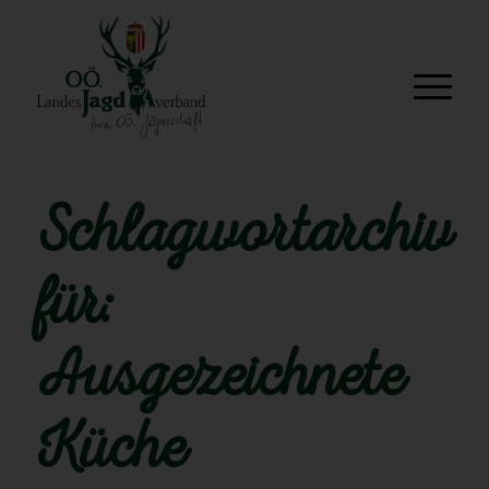
Schlagwortarchiv
für:
Ausgezeichnete
Küche