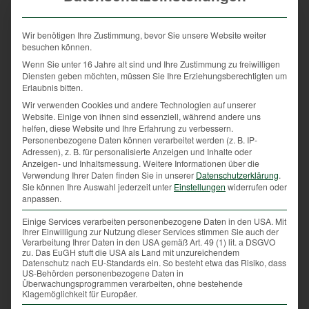
Doch noch nicht nur das Wild wird geweckt, sondern
Wir benötigen Ihre Zustimmung, bevor Sie unsere Website weiter
auch etliche Kritiker dieser sehr ursprünglichen
besuchen können.
Jagdformen laufen in diesen Tagen zur zweifelhaften
Wenn Sie unter 16 Jahre alt sind und Ihre Zustimmung zu freiwilligen
Höchstform auf.
Diensten geben möchten, müssen Sie Ihre Erziehungsberechtigten um
Erlaubnis bitten.
Wer sich aber ernsthaft mit dem Thema Treibjagd
Wir verwenden Cookies und andere Technologien auf unserer
auseinandersetzt, wird erkennen, dass sich die
Website. Einige von ihnen sind essenziell, während andere uns
Vorwürfe eines wilden, lauten Eingriffs in die Natur
helfen, diese Website und Ihre Erfahrung zu verbessern.
schnell in Luft auflösen. Im Gegenteil: Eine Treibjagd
Personenbezogene Daten können verarbeitet werden (z. B. IP-
Adressen), z. B. für personalisierte Anzeigen und Inhalte oder
ist eine relativ störungsarme Jagdart.
Anzeigen- und Inhaltsmessung.
Weitere Informationen über die
Verwendung Ihrer Daten finden Sie in unserer
Datenschutzerklärung
.
Sie können Ihre Auswahl jederzeit unter
Einstellungen
widerrufen oder
anpassen.
Einige Services verarbeiten personenbezogene Daten in den USA. Mit
Ihrer Einwilligung zur Nutzung dieser Services stimmen Sie auch der
Verarbeitung Ihrer Daten in den USA gemäß Art. 49 (1) lit. a DSGVO
zu. Das EuGH stuft die USA als Land mit unzureichendem
Datenschutz nach EU-Standards ein. So besteht etwa das Risiko, dass
US-Behörden personenbezogene Daten in
Überwachungsprogrammen verarbeiten, ohne bestehende
Klagemöglichkeit für Europäer.