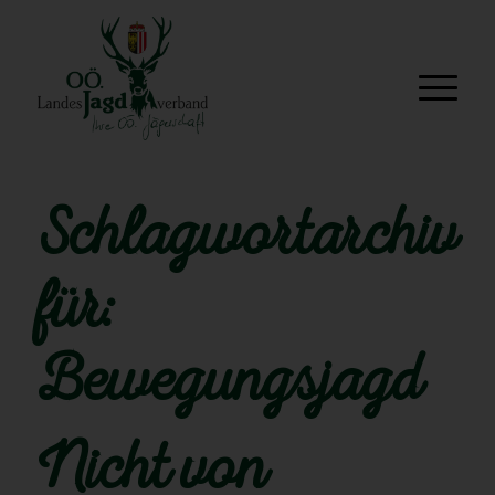
Schlagwortarchiv
für:
Bewegungsjagd
Nicht von