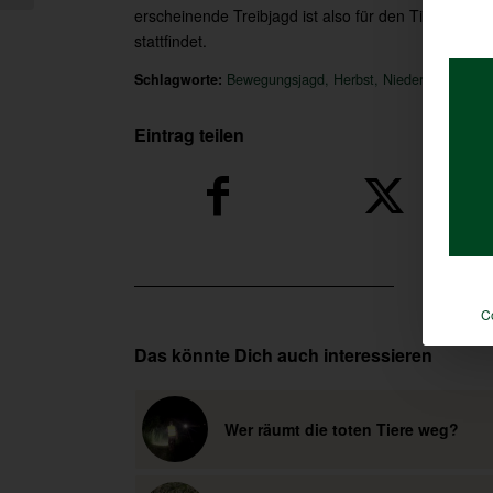
erscheinende Treibjagd ist also für den Tierbestand
stattfindet.
Schlagworte:
Bewegungsjagd
,
Herbst
,
Niederwild
,
Treibe
Eintrag teilen
C
Das könnte Dich auch interessieren
Wer räumt die toten Tiere weg?