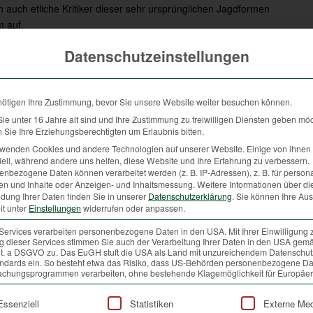
 auch etliche Kritiker dieser sehr ursprünglichen Jagdformen
m auf.
useinandersetzt, wird erkennen, dass sich die Vorwürfe eines
Datenschutzeinstellungen
 auflösen. Im Gegenteil: Eine Treibjagd ist eine relativ störungsarme
nötigen Ihre Zustimmung, bevor Sie unsere Website weiter besuchen können.
Wildtiere besitzen nämlich angeborene und
e unter 16 Jahre alt sind und Ihre Zustimmung zu freiwilligen Diensten geben mö
erlernte Strategien zur Feindvermeidung. Diese
Sie Ihre Erziehungsberechtigten um Erlaubnis bitten.
setzen sie mehr oder weniger erfolgreich ein. So
rwenden Cookies und andere Technologien auf unserer Website. Einige von ihnen 
beobachten die einen und suchen ihr Heil in der
ell, während andere uns helfen, diese Website und Ihre Erfahrung zu verbessern.
Flucht. Die anderen verstecken sich und vertrauen
nbezogene Daten können verarbeitet werden (z. B. IP-Adressen), z. B. für persona
en und Inhalte oder Anzeigen- und Inhaltsmessung.
Weitere Informationen über di
auf ihre Tarnung. Störungen, egal ob sie nun durch
dung Ihrer Daten finden Sie in unserer
Datenschutzerklärung
.
Sie können Ihre Au
Jäger, Spaziergänger, Hundeführer oder durch
it unter
Einstellungen
widerrufen oder anpassen.
andere Tiere verursacht werden, sind im
Services verarbeiten personenbezogene Daten in den USA. Mit Ihrer Einwilligung 
natürlichen Verhaltensspektrum der Wildtiere
 dieser Services stimmen Sie auch der Verarbeitung Ihrer Daten in den USA gemä
integriert. Allein die Anzahl, aber auch die Jahres-
 lit. a DSGVO zu. Das EuGH stuft die USA als Land mit unzureichendem Datenschu
ndards ein. So besteht etwa das Risiko, dass US-Behörden personenbezogene Da
und Tageszeit der Störreize sind für das
chungsprogrammen verarbeiten, ohne bestehende Klagemöglichkeit für Europäer
Wohlergehen der Tiere relevant.
lgt eine Liste der Service-Gruppen, für die eine Einwilligung
Essenziell
Statistiken
Externe Me
r ist dies für das Wildtier. Eine für den Menschen dramatisch