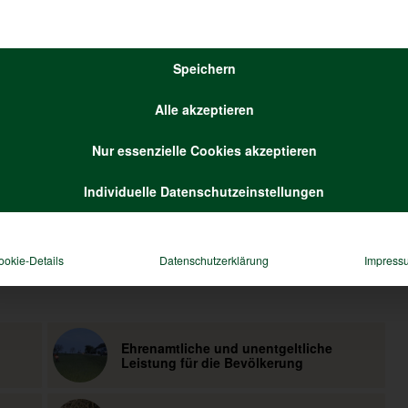
 nicht so schlimm, da sie nur einmal im Jahr im selben Gebiet
r
,
Treibjagd
,
Wildtiere
Speichern
Alle akzeptieren
Nur essenzielle Cookies akzeptieren
Individuelle Datenschutzeinstellungen
ookie-Details
Datenschutzerklärung
Impress
Ehrenamtliche und unentgeltliche
Leistung für die Bevölkerung