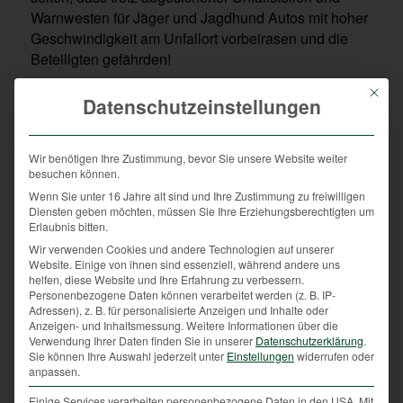
Warnwesten für Jäger und Jagdhund Autos mit hoher
Geschwindigkeit am Unfallort vorbeirasen und die
Beteiligten gefährden!
Nach dem Bergen des verunfallten Wildes ist die
Mit die
Datenschutzeinstellungen
Arbeit des Jägers aber noch lange nicht beendet. Zu
Dokumentationszwecken muss der Jäger z. B. den
linken Unterkieferast von Rehen entnehmen um das
Wir benötigen Ihre Zustimmung, bevor Sie unsere Website weiter
Alter des Rehs zu bestimmen. Danach muss dieser
besuchen können.
Kieferteil präpariert und als Nachweis aufbewahrt
Wenn Sie unter 16 Jahre alt sind und Ihre Zustimmung zu freiwilligen
Diensten geben möchten, müssen Sie Ihre Erziehungsberechtigten um
werden.
Erlaubnis bitten.
Dass das ursprünglich wertvolle Wildfleisch in der
Wir verwenden Cookies und andere Technologien auf unserer
Website. Einige von ihnen sind essenziell, während andere uns
nächsten Tierkörperverwertung entsorgt werden
helfen, diese Website und Ihre Erfahrung zu verbessern.
muss, versteht sich von selbst. Jäger verlieren nicht
Personenbezogene Daten können verarbeitet werden (z. B. IP-
nur wertvolles Wildbret, sondern auch
Adressen), z. B. für personalisierte Anzeigen und Inhalte oder
Anzeigen- und Inhaltsmessung.
Weitere Informationen über die
reproduktionsfähige Wildtiere.
Verwendung Ihrer Daten finden Sie in unserer
Datenschutzerklärung
.
Sie können Ihre Auswahl jederzeit unter
Einstellungen
widerrufen oder
Laut österreichischer Jagdstatistik (veröffentlicht von
anpassen.
Statistik Austria) fielen im Jagdjahr 2018/2019 über
Einige Services verarbeiten personenbezogene Daten in den USA. Mit