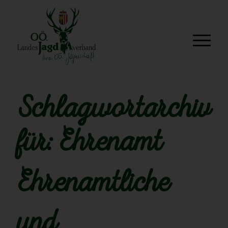
Schlagwortarchiv
für:
Ehrenamt
Ehrenamtliche
und