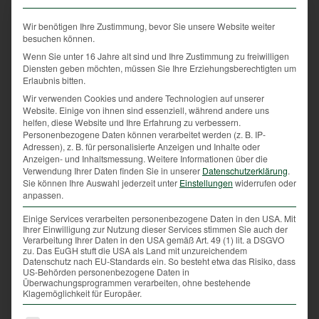
das grün-karierte Hemd und der Steirerjanker zu
sehen, die Bluejeans bleiben im Kasten! Diese
Wir benötigen Ihre Zustimmung, bevor Sie unsere Website weiter
besuchen können.
„Einheitlichkeit“ betont das
Zusammengehörigkeitsgefühl innerhalb der
Wenn Sie unter 16 Jahre alt sind und Ihre Zustimmung zu freiwilligen
Diensten geben möchten, müssen Sie Ihre Erziehungsberechtigten um
Jägerschaft. Wie eine Uniform, ein Zunftzeichen, wird
Erlaubnis bitten.
das Grün mit Stolz getragen.
Wir verwenden Cookies und andere Technologien auf unserer
Website. Einige von ihnen sind essenziell, während andere uns
Doch ein wenig ist auch diese Tradition im Wandel:
helfen, diese Website und Ihre Erfahrung zu verbessern.
In letzter Zeit sind bei Gesellschaftsjagden vermehrt
Personenbezogene Daten können verarbeitet werden (z. B. IP-
Jägern mit teilweise oranger Oberbekleidung zu
Adressen), z. B. für personalisierte Anzeigen und Inhalte oder
Anzeigen- und Inhaltsmessung.
Weitere Informationen über die
sehen. Auch das orange Hutband ist bereits zur
Verwendung Ihrer Daten finden Sie in unserer
Datenschutzerklärung
.
Selbstverständlichkeit geworden. Beides
Sie können Ihre Auswahl jederzeit unter
Einstellungen
widerrufen oder
anpassen.
gewährleistet eine bessere Sichtbarkeit aller Jäger
und dient damit der Sicherheit im Jagdbetrieb. Für
Einige Services verarbeiten personenbezogene Daten in den USA. Mit
das Wild hingegen sind diese roten und orangen
Ihrer Einwilligung zur Nutzung dieser Services stimmen Sie auch der
Verarbeitung Ihrer Daten in den USA gemäß Art. 49 (1) lit. a DSGVO
Warnfarben nicht wahrnehmbar. Das Farbsehen von
zu. Das EuGH stuft die USA als Land mit unzureichendem
Reh, Hase und Co. ist vergleichbar mit einer Rot-
Datenschutz nach EU-Standards ein. So besteht etwa das Risiko, dass
US-Behörden personenbezogene Daten in
Grün-Blindheit.
Überwachungsprogrammen verarbeiten, ohne bestehende
Klagemöglichkeit für Europäer.
So sehr sich der Jäger also in seinem Jagdgrün