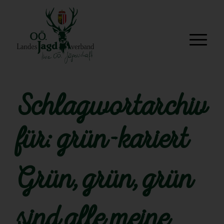
Schlagwortarchiv
für:
grün-kariert
Grün, grün, grün
sind alle meine