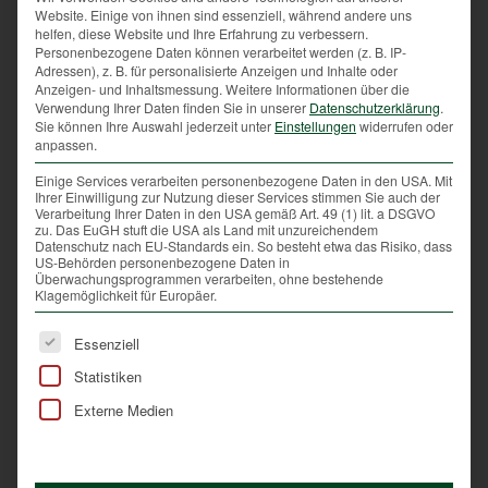
Website. Einige von ihnen sind essenziell, während andere uns
bei „Superfood Produkten“ die Pestizid-Belastung,
helfen, diese Website und Ihre Erfahrung zu verbessern.
die langen Transportwege sowie die sozialen und
Personenbezogene Daten können verarbeitet werden (z. B. IP-
ökologischen Auswirkungen berücksichtigt, wird man
Adressen), z. B. für personalisierte Anzeigen und Inhalte oder
Anzeigen- und Inhaltsmessung.
Weitere Informationen über die
schnell erkennen, dass es in Österreich Produkte
Verwendung Ihrer Daten finden Sie in unserer
Datenschutzerklärung
.
gibt, die locker mit den importierten „Superfoods“
Sie können Ihre Auswahl jederzeit unter
Einstellungen
widerrufen oder
mithalten können. Statt Goji-Beeren, Chia-Samen
anpassen.
und Ähnliches, können wir auf Heidelbeeren,
Einige Services verarbeiten personenbezogene Daten in den USA. Mit
Leinsamen, Rapsöl und Co. zurückgreifen.
Ihrer Einwilligung zur Nutzung dieser Services stimmen Sie auch der
Verarbeitung Ihrer Daten in den USA gemäß Art. 49 (1) lit. a DSGVO
zu. Das EuGH stuft die USA als Land mit unzureichendem
Laut Ernährungswissenschaftlern können heimische
Datenschutz nach EU-Standards ein. So besteht etwa das Risiko, dass
und „altmodische“ Samen wie zum Beispiel
US-Behörden personenbezogene Daten in
Überwachungsprogrammen verarbeiten, ohne bestehende
Leinsamen gleich viel, wie die weitgereisten
Klagemöglichkeit für Europäer.
Chiasamen. Beide haben einen hohen Anteil an
wasserlöslichen Ballaststoffen und binden sehr gut
Es folgt eine Liste der Service-Gruppen, für die eine Ei
Essenziell
Wasser. Preislich kosten unsere Leinsamen jedoch
Statistiken
lediglich einen Bruchteil der Chiasamen. Im Duell mit
den Goji-Beeren können wir getrost unsere
Externe Medien
Heidelbeeren ins Rennen schicken, die das gleiche
für den menschlichen Körper leisten.