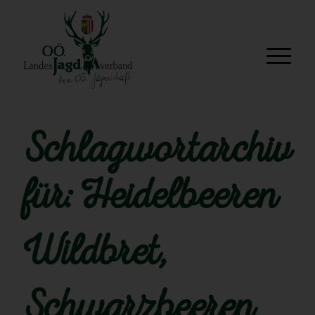
Schlagwortarchiv
für:
Heidelbeeren
Wildbret,
Schwarzbeeren