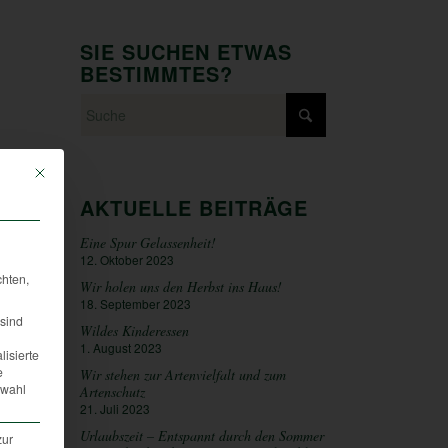
SIE SUCHEN ETWAS
BESTIMMTES?
Mit diesem Button wird der Dialog geschlossen. Seine Funktionalität ist iden
AKTUELLE BEITRÄGE
Eine Spur Gelassenheit!
12. Oktober 2023
chten,
Wir holen uns den Herbst ins Haus!
18. September 2023
sind
Wildes Kinderessen
1. August 2023
lisierte
e
Wir stehen zur Artenvielfalt und zum
swahl
Artenschutz
21. Juli 2023
Urlaubszeit – Entspannt durch den Sommer
zur