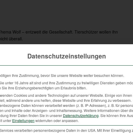
ema Wolf – entzweit die Gesellschaft. Tierschützer wollen ihn
icht überall.
s für Wölfe schwierig ein Revier zu finden, das groß genug für ein
Datenschutzeinstellungen
lf ist. Unser Lebensraum bietet nicht mehr die landschaftlichen
den letzten 200 Jahren hat sich nicht der Wolf verändert, sondern
bensraum.
nötigen Ihre Zustimmung, bevor Sie unsere Website weiter besuchen können.
len umgeben, und die Population wird in Österreich in den
e unter 16 Jahre alt sind und Ihre Zustimmung zu freiwilligen Diensten geben mö
oder nicht bzw. ob man dafür etwas tut oder nicht. Der Traum von
Sie Ihre Erziehungsberechtigten um Erlaubnis bitten.
r den Blick auf ökologische Zusammenhänge und auf die
rwenden Cookies und andere Technologien auf unserer Website. Einige von ihnen 
eutschland gibt es aktuell ca. 1500 Wölfe, in Italien rund 2000,
ell, während andere uns helfen, diese Website und Ihre Erfahrung zu verbessern.
nbezogene Daten können verarbeitet werden (z. B. IP-Adressen), z. B. für persona
en aus.
en und Inhalte oder Anzeigen- und Inhaltsmessung.
Weitere Informationen über di
dung Ihrer Daten finden Sie in unserer
Datenschutzerklärung
.
Sie können Ihre Au
ern und Tierschützern zu entschärfen, gibt es unterschiedliche
it unter
Einstellungen
widerrufen oder anpassen.
ziellen Probleme der Bauern großzügig zu lösen. Nicht nur gerissene
Services verarbeiten personenbezogene Daten in den USA. Mit Ihrer Einwilligung 
n auch die durch Wölfe gehetzten und abgestürzten Weidetiere.