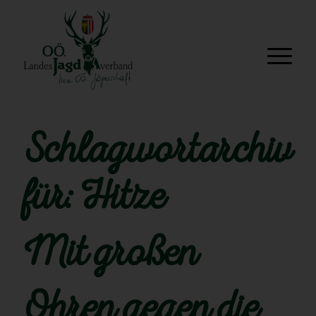
Schlagwortarchiv
für:
Hitze
Mit großen
Ohren gegen die