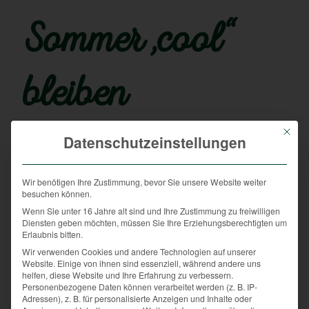
Sommer „cool“
bleiben
Mit die
/
24. Juli 2019
von
Herbert Sieghartsleitner
Datenschutzeinstellungen
„36 Grad und es wird noch heißer…“- unter diesem
Motto stand das Wetter in den letzten Wochen in
Wir benötigen Ihre Zustimmung, bevor Sie unsere Website weiter
besuchen können.
Oberösterreich. Bei dieser Rekordhitze ist nicht nur
den Menschen, sondern auch den tierischen
Wenn Sie unter 16 Jahre alt sind und Ihre Zustimmung zu freiwilligen
Diensten geben möchten, müssen Sie Ihre Erziehungsberechtigten um
Waldbewohnern heiß. Dabei gibt es im
Erlaubnis bitten.
Hitzeempfinden von Mensch und Tier einen großen
Wir verwenden Cookies und andere Technologien auf unserer
Unterschied: Menschen können schwitzen, Wildtiere
Website. Einige von ihnen sind essenziell, während andere uns
nicht. Letztere besitzen kaum bis gar keine
helfen, diese Website und Ihre Erfahrung zu verbessern.
Personenbezogene Daten können verarbeitet werden (z. B. IP-
Schweißdrüsen. Das mag zuerst als Nachteil
Adressen), z. B. für personalisierte Anzeigen und Inhalte oder
erscheinen, aber unsere heimischen Wildtiere