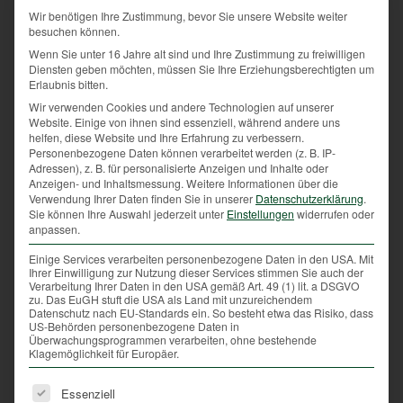
Wir benötigen Ihre Zustimmung, bevor Sie unsere Website weiter
besuchen können.
Auskunft
Wenn Sie unter 16 Jahre alt sind und Ihre Zustimmung zu freiwilligen
Harald Moosbauer: 07224/20084 DW 12 oder
Diensten geben möchten, müssen Sie Ihre Erziehungsberechtigten um
Erlaubnis bitten.
0699/1273 5735
Wir verwenden Cookies und andere Technologien auf unserer
Website. Einige von ihnen sind essenziell, während andere uns
Adresse
helfen, diese Website und Ihre Erfahrung zu verbessern.
Personenbezogene Daten können verarbeitet werden (z. B. IP-
OÖ. Jagdmuseum
Adressen), z. B. für personalisierte Anzeigen und Inhalte oder
Schloss Hohenbrunn
Anzeigen- und Inhaltsmessung.
Weitere Informationen über die
Verwendung Ihrer Daten finden Sie in unserer
Datenschutzerklärung
.
Hohenbrunn 1
Sie können Ihre Auswahl jederzeit unter
Einstellungen
widerrufen oder
4490 St. Florian
anpassen.
Tel.: 07224/20084
Einige Services verarbeiten personenbezogene Daten in den USA. Mit
Ihrer Einwilligung zur Nutzung dieser Services stimmen Sie auch der
Verarbeitung Ihrer Daten in den USA gemäß Art. 49 (1) lit. a DSGVO
zu. Das EuGH stuft die USA als Land mit unzureichendem
Datenschutz nach EU-Standards ein. So besteht etwa das Risiko, dass
US-Behörden personenbezogene Daten in
Überwachungsprogrammen verarbeiten, ohne bestehende
Klagemöglichkeit für Europäer.
Es folgt eine Liste der Service-Gruppen, für die eine Ei
Essenziell