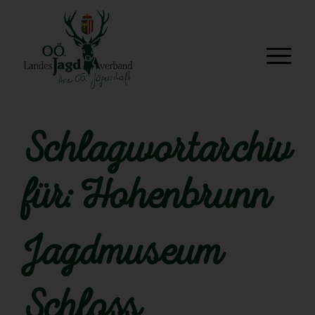
Schlagwortarchiv
für:
Hohenbrunn
Jagdmuseum
Schloss