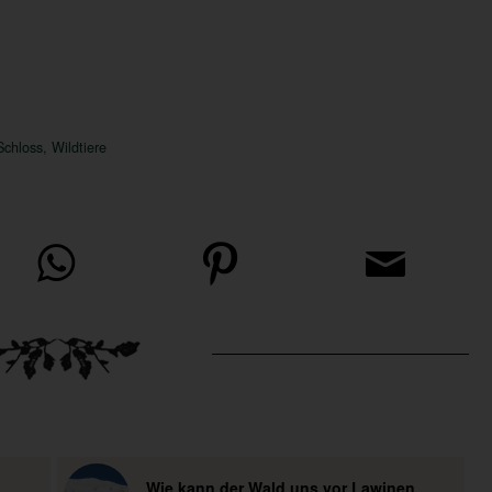
Schloss
,
Wildtiere
Wie kann der Wald uns vor Lawinen