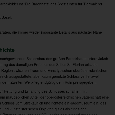
rockbilder ist “Die Bärenhatz” des Spezialisten für Tiermalerei
-Josef.
araten, die immer wieder imposante Details aus nächster Nähe
hichte
ch nachgewiesene Schlossbau des großen Barockbaumeisters Jakob
trag des damaligen Probstes des Stiftes St. Florian erbaute
 die Region zwischen Traun und Enns typischen oberösterreichischen
 reich ausgestattete, aber kaum genutzte Schloss verfiel zwei
 dem Zweiten Weltkrieg endgültig dem Ruin preisgegeben.
zur Rettung und Erhaltung des Schlosses schafften mit
 zum maßgeblichen Anteil der oberösterreichischen Jägerschaft eine
 Schloss vom Stift käuflich und richtete ein Jagdmuseum ein, das
n und kunsthistorischen Objekten gilt es als eines der
n Raumes. 1999 zog der OÖ Landesjagdverband mit seiner