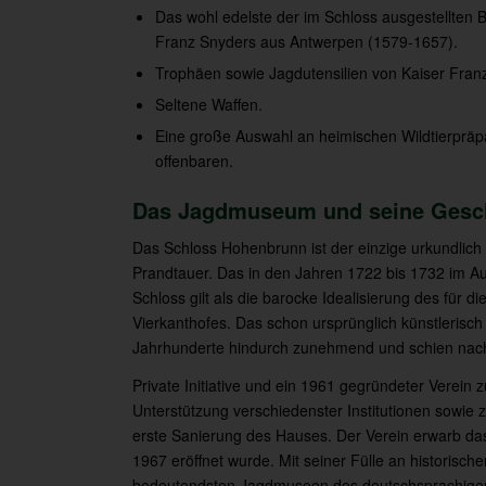
Das wohl edelste der im Schloss ausgestellten Ba
Franz Snyders aus Antwerpen (1579-1657).
Trophäen sowie Jagdutensilien von Kaiser Franz
Seltene Waffen.
Eine große Auswahl an heimischen Wildtierpräp
offenbaren.
Das Jagdmuseum und seine Gesc
Das Schloss Hohenbrunn ist der einzige urkundli
Prandtauer. Das in den Jahren 1722 bis 1732 im Auf
Schloss gilt als die barocke Idealisierung des für
Vierkanthofes. Das schon ursprünglich künstlerisch
Jahrhunderte hindurch zunehmend und schien nach
Private Initiative und ein 1961 gegründeter Verein 
Unterstützung verschiedenster Institutionen sowie
erste Sanierung des Hauses. Der Verein erwarb das
1967 eröffnet wurde. Mit seiner Fülle an historische
bedeutendsten Jagdmuseen des deutschsprachige