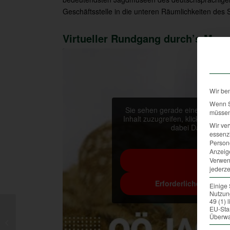
Geschäftsstelle in die unteren Räumlichkeiten des 
Virtueller Rundgang durch’s Mus
Wir be
Wenn Si
Sie sehen gerade einen Platzhal
müssen 
Inhalt zuzugreifen, klicken Sie a
Wir ve
dabei Daten an Dr
essenzi
Persone
M
Anzeig
I
Verwen
jederze
Erforderlichen Servic
Einige 
Nutzung
49 (1)
EU-Sta
Wildbret: Gut am Teller
Überwa
und auf dem Grill