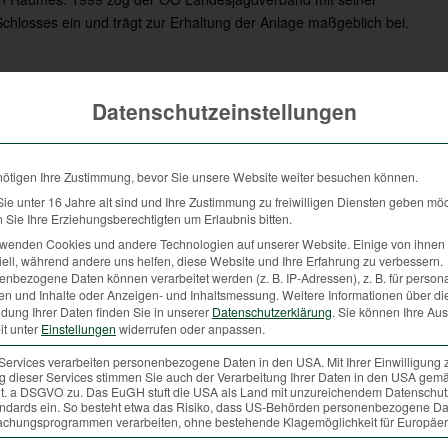
Schlosses ein und trägt zur Erhaltung der Anlage maßgeblich bei.
eum
Datenschutzeinstellungen
nötigen Ihre Zustimmung, bevor Sie unsere Website weiter besuchen können.
e unter 16 Jahre alt sind und Ihre Zustimmung zu freiwilligen Diensten geben mö
terinhalt von
YouTube
. Um auf den eigentlichen
Sie Ihre Erziehungsberechtigten um Erlaubnis bitten.
uf die Schaltfläche unten. Bitte beachten Sie, dass
rwenden Cookies und andere Technologien auf unserer Website. Einige von ihnen 
ittanbieter weitergegeben werden.
ell, während andere uns helfen, diese Website und Ihre Erfahrung zu verbessern.
nbezogene Daten können verarbeitet werden (z. B. IP-Adressen), z. B. für persona
ehr Informationen
en und Inhalte oder Anzeigen- und Inhaltsmessung.
Weitere Informationen über di
nhalt entsperren
dung Ihrer Daten finden Sie in unserer
Datenschutzerklärung
.
Sie können Ihre Au
it unter
Einstellungen
widerrufen oder anpassen.
e akzeptieren und Inhalte entsperren
Services verarbeiten personenbezogene Daten in den USA. Mit Ihrer Einwilligung 
 dieser Services stimmen Sie auch der Verarbeitung Ihrer Daten in den USA gemä
 lit. a DSGVO zu. Das EuGH stuft die USA als Land mit unzureichendem Datenschu
ndards ein. So besteht etwa das Risiko, dass US-Behörden personenbezogene Da
chungsprogrammen verarbeiten, ohne bestehende Klagemöglichkeit für Europäer