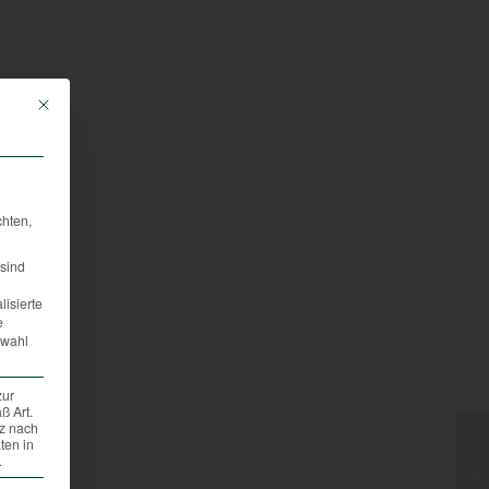
Mit diesem Button wird der Dialog geschlossen. Seine Funktionalität ist iden
chten,
sind
lisierte
e
swahl
zur
ß Art.
tz nach
ten in
.