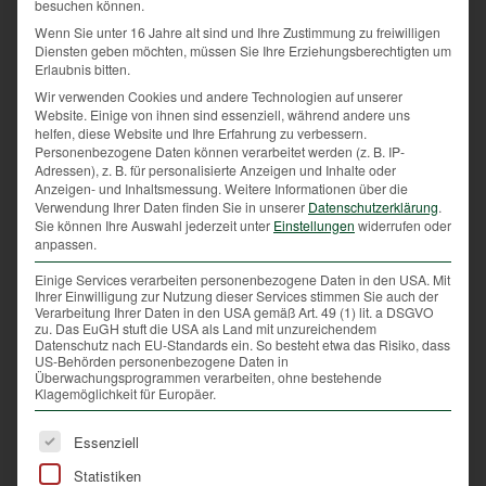
die neue Welt.
besuchen können.
Wenn Sie unter 16 Jahre alt sind und Ihre Zustimmung zu freiwilligen
Dieser friedliche Anblick lässt einem das Herz
Diensten geben möchten, müssen Sie Ihre Erziehungsberechtigten um
aufgehen. Für mich ist es immer einer der schönsten
Erlaubnis bitten.
Momente des jagdlichen Jahres, wenn ich das erste
Wir verwenden Cookies und andere Technologien auf unserer
Rehkitz der Saison sehe. Heuer hatte ich sogar
Website. Einige von ihnen sind essenziell, während andere uns
helfen, diese Website und Ihre Erfahrung zu verbessern.
doppeltes Glück, denn bei meinem ersten Kitz-
Personenbezogene Daten können verarbeitet werden (z. B. IP-
Anblick handelte es sich gleich um Zwillinge, die mit
Adressen), z. B. für personalisierte Anzeigen und Inhalte oder
ihrer Mutter am Waldrand einen kleinen Ausflug
Anzeigen- und Inhaltsmessung.
Weitere Informationen über die
Verwendung Ihrer Daten finden Sie in unserer
Datenschutzerklärung
.
machten.
Sie können Ihre Auswahl jederzeit unter
Einstellungen
widerrufen oder
anpassen.
Zwillinge sind bei Rehen keine Seltenheit, sie
kommen sehr häufig vor. Hin und wieder können es
Einige Services verarbeiten personenbezogene Daten in den USA. Mit
Ihrer Einwilligung zur Nutzung dieser Services stimmen Sie auch der
sogar Drillinge sein.
Verarbeitung Ihrer Daten in den USA gemäß Art. 49 (1) lit. a DSGVO
zu. Das EuGH stuft die USA als Land mit unzureichendem
Datenschutz nach EU-Standards ein. So besteht etwa das Risiko, dass
Zu guter Letzt noch ein Appell:
US-Behörden personenbezogene Daten in
Überwachungsprogrammen verarbeiten, ohne bestehende
Klagemöglichkeit für Europäer.
Wie oben erwähnt werden Rehkitze an eine sicheren
Stelle von der Mutter abgelegt und sind den Großteil
Es folgt eine Liste der Service-Gruppen, für die eine Ei
Essenziell
ihrer Zeit allein. Dieses Verhalten dient dem Schutz
der Jungtiere. Da sie mit diesem Alter kaum
Statistiken