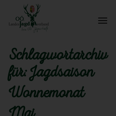
Schlagwortarchiv
für:
Jagdsaison
Wonnemonat
Mai