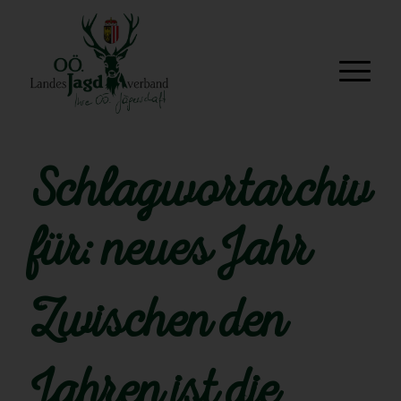
Schlagwortarchiv
für:
neues Jahr
Zwischen den
Jahren ist die