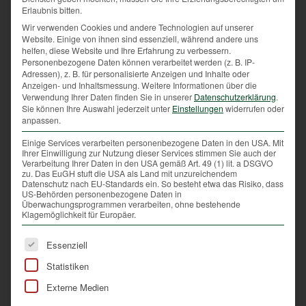
und mit mir leben und jagen will – was für eine
Erlaubnis bitten.
Bereicherung, aber auch eine riesige
Wir verwenden Cookies und andere Technologien auf unserer
Herausforderung!
Website. Einige von ihnen sind essenziell, während andere uns
helfen, diese Website und Ihre Erfahrung zu verbessern.
Im heurigen August konnte ich einen kapitalen
Personenbezogene Daten können verarbeitet werden (z. B. IP-
Adressen), z. B. für personalisierte Anzeigen und Inhalte oder
Erntebock erlegen. Nach einigen spannenden
Anzeigen- und Inhaltsmessung.
Weitere Informationen über die
Ansitzen ließ mir der Bock mitten im
Verwendung Ihrer Daten finden Sie in unserer
Datenschutzerklärung
.
Sprenggeschehen für einen Moment die Möglichkeit,
Sie können Ihre Auswahl jederzeit unter
Einstellungen
widerrufen oder
anpassen.
ihm sicher einen Schuss anzutragen. Was für eine
Freude und tiefe Demut, als ich ihm den letzten
Einige Services verarbeiten personenbezogene Daten in den USA. Mit
Ihrer Einwilligung zur Nutzung dieser Services stimmen Sie auch der
Bissen in den Äser legen konnte.
Verarbeitung Ihrer Daten in den USA gemäß Art. 49 (1) lit. a DSGVO
zu. Das EuGH stuft die USA als Land mit unzureichendem
Auch einige schöne Gesellschaftsjagden durfte ich
Datenschutz nach EU-Standards ein. So besteht etwa das Risiko, dass
US-Behörden personenbezogene Daten in
mit meinen Jagd-Kameraden erleben. Dabei konnten
Überwachungsprogrammen verarbeiten, ohne bestehende
wir uns gemeinsam über unser schönes Jagdgebiet,
Klagemöglichkeit für Europäer.
zufriedenstellende Strecken und brav arbeitende
Es folgt eine Liste der Service-Gruppen, für die eine Ei
Jagdhunde freuen.
Essenziell
Statistiken
Aber nicht nur die „großen jagdlichen Glanzlichter“,
die dieses Jahr hinterlassen hat, haben es zu einem
Externe Medien
schönen Jahr gemacht. Jeder Reviergang bei