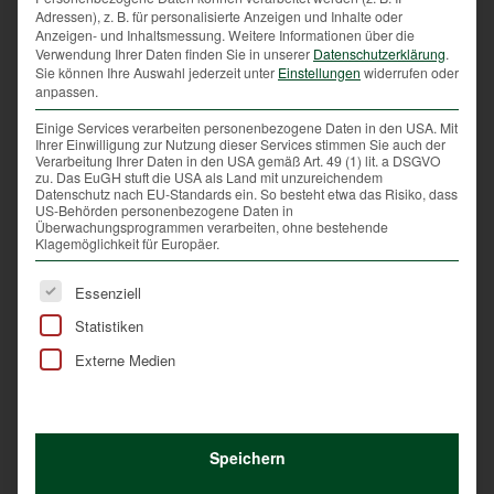
Adressen), z. B. für personalisierte Anzeigen und Inhalte oder
Anzeigen- und Inhaltsmessung.
Weitere Informationen über die
Verwendung Ihrer Daten finden Sie in unserer
Datenschutzerklärung
.
Schutzprojekte für Niederwild
Sie können Ihre Auswahl jederzeit unter
Einstellungen
widerrufen oder
anpassen.
In fast allen Teilen Oberösterreichs unterstützen die
Einige Services verarbeiten personenbezogene Daten in den USA. Mit
Jägerinnen und Jäger in Zusammenarbeit mit den
Ihrer Einwilligung zur Nutzung dieser Services stimmen Sie auch der
Landwirten verschiedenste Projekte und
Verarbeitung Ihrer Daten in den USA gemäß Art. 49 (1) lit. a DSGVO
zu. Das EuGH stuft die USA als Land mit unzureichendem
Maßnahmen, um den Feldhasenbesatz wieder zu
Datenschutz nach EU-Standards ein. So besteht etwa das Risiko, dass
steigern.
US-Behörden personenbezogene Daten in
Überwachungsprogrammen verarbeiten, ohne bestehende
Klagemöglichkeit für Europäer.
Es folgt eine Liste der Service-Gruppen, für die eine Ei
Die Landwirte erhalten speziell für ihre Region
Essenziell
gemischtes Saatgut, um Wildäcker oder
Statistiken
Winterbegrünungen anzubauen und anzulegen. Damit
Externe Medien
wird den Wildtieren Nahrung und Deckung angeboten.
Auch werden Hecken angelegt und Waldränder neu
bepflanzt und als Ruhezonen festgelegt. Das bedeutet,
dass Jägerinnen und Jäger, auch wenn sich in diesen
Speichern
Zonen Tiere aufhalten, dort nicht jagen.