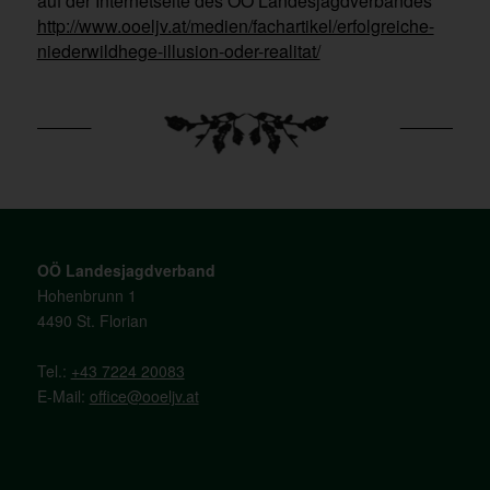
auf der Internetseite des OÖ Landesjagdverbandes
http://www.ooeljv.at/medien/fachartikel/erfolgreiche-
niederwildhege-illusion-oder-realitat/
OÖ Landesjagdverband
Hohenbrunn 1
4490 St. Florian
Tel.:
+43 7224 20083
E-Mail:
office@ooeljv.at