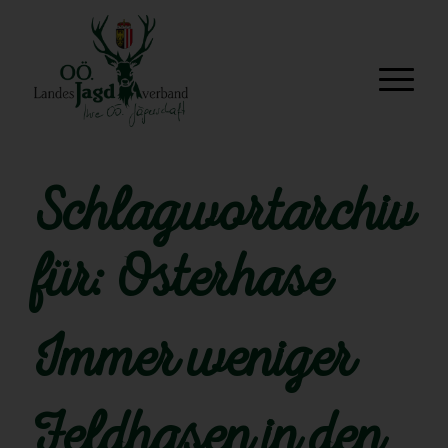
Schlagwortarchiv
für:
Osterhase
Immer weniger
Feldhasen in den