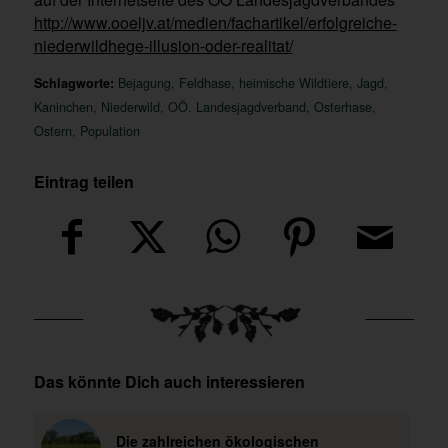
http://www.ooeljv.at/medien/fachartikel/erfolgreiche-
niederwildhege-illusion-oder-realitat/
Schlagworte:
Bejagung
,
Feldhase
,
heimische Wildtiere
,
Jagd
,
Kaninchen
,
Niederwild
,
OÖ. Landesjagdverband
,
Osterhase
,
Ostern
,
Population
Eintrag teilen
Das könnte Dich auch interessieren
Die zahlreichen ökologischen