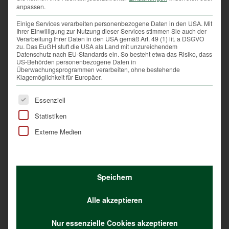
Die Jägerschaft bejagt zudem intensiv Beutegreifer wie
anpassen.
Füchse zum Wohle der Hasen, anderer Niederwildarten
Einige Services verarbeiten personenbezogene Daten in den USA. Mit
oder weiterer Bodenbrüter.
Ihrer Einwilligung zur Nutzung dieser Services stimmen Sie auch der
Verarbeitung Ihrer Daten in den USA gemäß Art. 49 (1) lit. a DSGVO
zu. Das EuGH stuft die USA als Land mit unzureichendem
Datenschutz nach EU-Standards ein. So besteht etwa das Risiko, dass
US-Behörden personenbezogene Daten in
Überwachungsprogrammen verarbeiten, ohne bestehende
Auch die Bevölkerung kann helfen
Klagemöglichkeit für Europäer.
Unter der Mithilfe der gesamten Bevölkerung kann
Es folgt eine Liste der Service-Gruppen, für die eine Ei
Essenziell
dem „Osterhasen“ geholfen werden, damit sich die
Hoppler wieder in der heutigen Kulturlandschaft
Statistiken
wohlfühlen und sich auch vermehren. Störungen
Externe Medien
sollten nämlich vermieden werden. Das bedeutet
beim Spazierengehen und Sporteln im Freien nicht
querfeldein gehen oder laufen, Hunde nicht in
Wiesen, Wälder oder Felder laufen lassen und die
Speichern
Tiere anleinen, Katzen während der Abend- und
Nachtstunden nicht hinauslassen und junge
Alle akzeptieren
Feldhasen sollten unbedingt unberührt liegen
gelassen werden. Die Mutterhäsin kommt zwar nur
Nur essenzielle Cookies akzeptieren