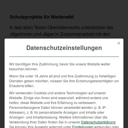
Schutzprojekte für Niederwild
In fast allen Teilen Oberösterreichs unterstützen die
Jägerinnen und Jäger in Zusammenarbeit mit den
Landwirten verschiedenste Projekte und
Mit die
Datenschutzeinstellungen
Maßnahmen, um den Feldhasenbesatz wieder zu
steigern.
Wir benötigen Ihre Zustimmung, bevor Sie unsere Website weiter
besuchen können.
Die Landwirte erhalten speziell für ihre Region
Wenn Sie unter 16 Jahre alt sind und Ihre Zustimmung zu freiwilligen
Diensten geben möchten, müssen Sie Ihre Erziehungsberechtigten um
gemischtes Saatgut, um Wildäcker oder
Erlaubnis bitten.
Winterbegrünungen anzubauen und anzulegen. Damit
Wir verwenden Cookies und andere Technologien auf unserer
wird den Wildtieren Nahrung und Deckung angeboten.
Website. Einige von ihnen sind essenziell, während andere uns
helfen, diese Website und Ihre Erfahrung zu verbessern.
Auch werden Hecken angelegt und Waldränder neu
Personenbezogene Daten können verarbeitet werden (z. B. IP-
bepflanzt und als Ruhezonen festgelegt. Das bedeutet,
Adressen), z. B. für personalisierte Anzeigen und Inhalte oder
dass Jägerinnen und Jäger, auch wenn sich in diesen
Anzeigen- und Inhaltsmessung.
Weitere Informationen über die
Verwendung Ihrer Daten finden Sie in unserer
Datenschutzerklärung
.
Zonen Tiere aufhalten, dort nicht jagen.
Sie können Ihre Auswahl jederzeit unter
Einstellungen
widerrufen oder