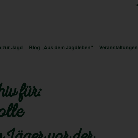
O
 zur Jagd
Blog „Aus dem Jagdleben“
Veranstaltungen
iv für:
olle
Jäger vor der