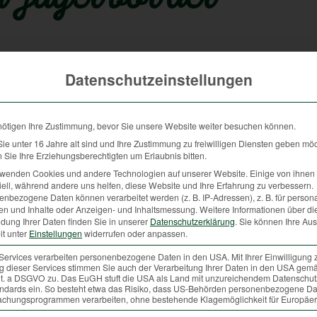
Datenschutzeinstellungen
sivem Juckreiz, der so stark sein kann, dass sie sich
nötigen Ihre Zustimmung, bevor Sie unsere Website weiter besuchen können.
st zusätzlich empfänglich für Bakterien, die die Symptome noch
e unter 16 Jahre alt sind und Ihre Zustimmung zu freiwilligen Diensten geben mö
od des Fuchses führen.
Sie Ihre Erziehungsberechtigten um Erlaubnis bitten.
rwenden Cookies und andere Technologien auf unserer Website. Einige von ihnen 
und schwere Folgen haben. Für eine Ansteckung des Hundes reicht
ell, während andere uns helfen, diese Website und Ihre Erfahrung zu verbessern.
 auch der Kontakt mit einer Liegestelle eines erkrankten Fuchses.
nbezogene Daten können verarbeitet werden (z. B. IP-Adressen), z. B. für persona
en und Inhalte oder Anzeigen- und Inhaltsmessung.
Weitere Informationen über di
Symptome feststellen (Hautrötungen, Fellverlust, Pusteln, offene
dung Ihrer Daten finden Sie in unserer
Datenschutzerklärung
.
Sie können Ihre Au
ufgesucht werden.
it unter
Einstellungen
widerrufen oder anpassen.
on Kautabletten verabreicht. Potenziell kontaminierte Bereiche
Services verarbeiten personenbezogene Daten in den USA. Mit Ihrer Einwilligung 
 dieser Services stimmen Sie auch der Verarbeitung Ihrer Daten in den USA gemä
 müssen gründlich gereinigt werden, damit die Milben aus dem
 lit. a DSGVO zu. Das EuGH stuft die USA als Land mit unzureichendem Datenschu
ndards ein. So besteht etwa das Risiko, dass US-Behörden personenbezogene Da
chungsprogrammen verarbeiten, ohne bestehende Klagemöglichkeit für Europäer
r. In diesem Fall spricht man von einer „Pseudo-Krätze“ die