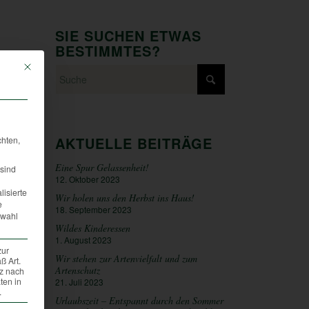
SIE SUCHEN ETWAS
BESTIMMTES?
Mit diesem Button wird der Dialog geschlossen. Seine Funktionalität ist iden
AKTUELLE BEITRÄGE
chten,
Eine Spur Gelassenheit!
sind
12. Oktober 2023
lisierte
Wir holen uns den Herbst ins Haus!
e
18. September 2023
swahl
Wildes Kinderessen
1. August 2023
zur
Wir stehen zur Artenvielfalt und zum
ß Art.
Artenschutz
tz nach
ten in
21. Juli 2023
.
Urlaubszeit – Entspannt durch den Sommer