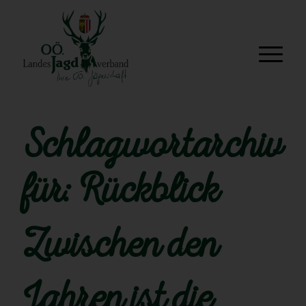
Schlagwortarchiv
für:
Rückblick
Zwischen den
Jahren ist die