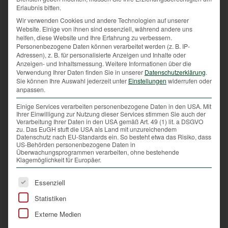
und mit mir leben und jagen will – was für eine
Erlaubnis bitten.
Bereicherung, aber auch eine riesige
Wir verwenden Cookies und andere Technologien auf unserer
Herausforderung!
Website. Einige von ihnen sind essenziell, während andere uns
helfen, diese Website und Ihre Erfahrung zu verbessern.
Im heurigen August konnte ich einen kapitalen
Personenbezogene Daten können verarbeitet werden (z. B. IP-
Adressen), z. B. für personalisierte Anzeigen und Inhalte oder
Erntebock erlegen. Nach einigen spannenden
Anzeigen- und Inhaltsmessung.
Weitere Informationen über die
Ansitzen ließ mir der Bock mitten im
Verwendung Ihrer Daten finden Sie in unserer
Datenschutzerklärung
.
Sprenggeschehen für einen Moment die Möglichkeit,
Sie können Ihre Auswahl jederzeit unter
Einstellungen
widerrufen oder
anpassen.
ihm sicher einen Schuss anzutragen. Was für eine
Freude und tiefe Demut, als ich ihm den letzten
Einige Services verarbeiten personenbezogene Daten in den USA. Mit
Ihrer Einwilligung zur Nutzung dieser Services stimmen Sie auch der
Bissen in den Äser legen konnte.
Verarbeitung Ihrer Daten in den USA gemäß Art. 49 (1) lit. a DSGVO
zu. Das EuGH stuft die USA als Land mit unzureichendem
Auch einige schöne Gesellschaftsjagden durfte ich
Datenschutz nach EU-Standards ein. So besteht etwa das Risiko, dass
US-Behörden personenbezogene Daten in
mit meinen Jagd-Kameraden erleben. Dabei konnten
Überwachungsprogrammen verarbeiten, ohne bestehende
wir uns gemeinsam über unser schönes Jagdgebiet,
Klagemöglichkeit für Europäer.
zufriedenstellende Strecken und brav arbeitende
Es folgt eine Liste der Service-Gruppen, für die eine Ei
Jagdhunde freuen.
Essenziell
Statistiken
Aber nicht nur die „großen jagdlichen Glanzlichter“,
die dieses Jahr hinterlassen hat, haben es zu einem
Externe Medien
schönen Jahr gemacht. Jeder Reviergang bei