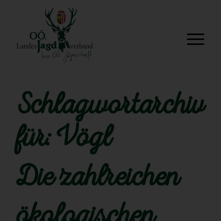
Schlagwortarchiv
für:
Vögl
Die zahlreichen
ökologischen