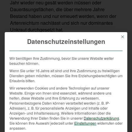
Jahr wieder neu gesät werden müssen oder
Daueräsungsflächen, die über mehrere Jahre
Bestand haben und nur erneuert werden, wenn der
Artenreichtum nachlässt und sich nur dominantes
Unkraut durchgesetzt hat.
Mit die
Datenschutzeinstellungen
Die Jägerinnen und Jäger starten mit der Aussaat für
Wildäsungsflächen im Frühjahr. Angebaut werden
Wir benötigen Ihre Zustimmung, bevor Sie unsere Website weiter
besuchen können.
Gräser, Kräuter und Früchte für eine ausgewogene
Wenn Sie unter 16 Jahre alt sind und Ihre Zustimmung zu freiwilligen
Nahrungsvielfalt. Wildäcker werden speziell an die
Diensten geben möchten, müssen Sie Ihre Erziehungsberechtigten um
Bedürfnisse des Wildes angepasst. Wichtig beim
Erlaubnis bitten.
Anlegen einer neuen Äsungsfläche ist daher eine art-
Wir verwenden Cookies und andere Technologien auf unserer
und wiederkäuergerechte Anpflanzung, um den
Website. Einige von ihnen sind essenziell, während andere uns
speziellen Äsungsbedarf des Wildes zu decken.
helfen, diese Website und Ihre Erfahrung zu verbessern.
Personenbezogene Daten können verarbeitet werden (z. B. IP-
Wildäcker werden vom Rotwild, Damwild, Reh- und
Adressen), z. B. für personalisierte Anzeigen und Inhalte oder
Schwarzwild aufgesucht, die hier primär ihre Nahrung
Anzeigen- und Inhaltsmessung.
Weitere Informationen über die
Verwendung Ihrer Daten finden Sie in unserer
Datenschutzerklärung
.
finden. Niederwildarten – wie Fasan, Rebhuhn oder
Sie können Ihre Auswahl jederzeit unter
Einstellungen
widerrufen oder
Feldhase – laben sich am Wildacker suchen aber
anpassen.