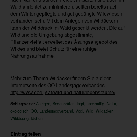
Wald anrichtet zu minimieren, sollten bereits nach
dem Winter gepflegte und gut gedüngte Wildwiesen
vorhanden sein. Mit dem Anlegen von Wildäckern
kann der Wilddruck im Wald gesenkt werden. Die auf
Wild und die Umgebung abgestimmte,
Pflanzenvielfalt erweitert das Äsungsangebot des
Wildes und bietet Schutz für eine ruhige
Nahrungsaufnahme.
Mehr zum Thema Wildäcker finden Sie auf der
Internetseite des OÖ Landesjagdverbandes
http://www.ooeljv.at/wild-und-natur/lebensraume/
Schlagworte:
Anlegen
,
Bodenbrüter
,
Jagd
,
nachhaltig
,
Natur
,
ökologisch
,
OÖ. Landesjagdverband
,
Vögl
,
Wild
,
Wildacker
,
Wildäsungsflächen
Eintrag teilen