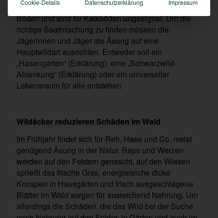
Cookie-Details
Datenschutzerklärung
Impressum
Ginster gedeihen beispielsweise nur auf sauren
Böden und sind für Kalkböden ungeeignet. Um die
richtige Saatmischung zu finden müssen die
Jägerinnen und Jäger die Äsung auf eine
Hauptwildart ausrichten. Entweder soll ein
„Hasengarten“ (Erklärung), eine „Schwarzwild-
Ablenkung“ (Erklärung) oder ein universeller
Lebensraum für alle entstehen.
Wildäcker reduzieren Schäden im Wald
Im Frühjahr findet sich für Reh, Hase und Co. meist
genügend Äsung in der Natur. Raps und Weizen
werden auf den Feldern genascht, auf den Wiesen
sprießt das frische Gras, energiereiche dicke
Knospen in Hausgärten und frisch ausgeschlagene
Blätter im Wald sorgen für ausreichend Nahrung. Um
allerdings die Schäden, die das Wild bei der Suche
nach Nahrung auf den Felder, in Gärten und auch im