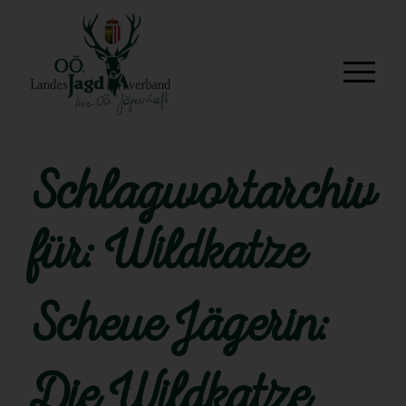
Schlagwortarchiv
für:
Wildkatze
Scheue Jägerin:
Die Wildkatze