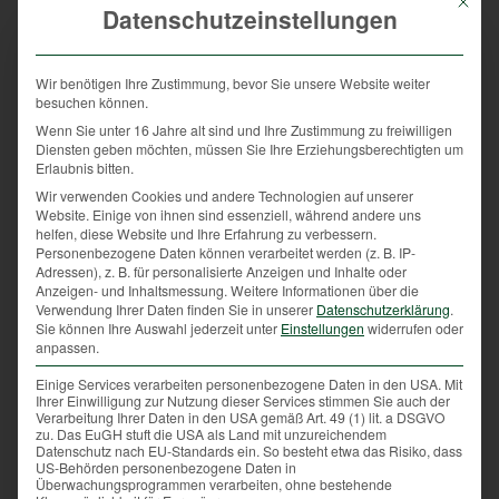
Mit die
Lebensraum: Sie bevorzugt aufgrund ihrer scheuen
Datenschutzeinstellungen
Natur zusammenhängende Laub- und
Laubmischwälder, die ein gemäßigt kontinentales bis
mediterran warmes Klima aufweisen. Dichtes
Wir benötigen Ihre Zustimmung, bevor Sie unsere Website weiter
besuchen können.
Gebüsch und angrenzende Wiesen zählen auch zum
Wenn Sie unter 16 Jahre alt sind und Ihre Zustimmung zu freiwilligen
bevorzugten Lebensraum des Tieres. Wildkatzen,
Diensten geben möchten, müssen Sie Ihre Erziehungsberechtigten um
manchmal auch Waldkatzen genannt, ist es vor allem
Erlaubnis bitten.
wichtig, Wälder mit komplexen Strukturen zu
Wir verwenden Cookies und andere Technologien auf unserer
besiedeln. So findet sie die benötigten
Website. Einige von ihnen sind essenziell, während andere uns
Rückzugsmöglichkeiten sowie versteckte
helfen, diese Website und Ihre Erfahrung zu verbessern.
Personenbezogene Daten können verarbeitet werden (z. B. IP-
Aufzuchtsplätze für ihre Jungen vor.
Adressen), z. B. für personalisierte Anzeigen und Inhalte oder
Anzeigen- und Inhaltsmessung.
Weitere Informationen über die
Wildkatzen bringen ein- bis zweimal pro Jahr
Verwendung Ihrer Daten finden Sie in unserer
Datenschutzerklärung
.
zwischen März und Mai zwei bis vier Junge in einem
Sie können Ihre Auswahl jederzeit unter
Einstellungen
widerrufen oder
anpassen.
sicheren Versteck zur Welt. Sind die Jungtiere drei
Monate alt, beginnt das Muttertier ihren Nachwuchs
Einige Services verarbeiten personenbezogene Daten in den USA. Mit
Ihrer Einwilligung zur Nutzung dieser Services stimmen Sie auch der
mit auf die Pirsch zu nehmen. Mit sechs Monaten
Verarbeitung Ihrer Daten in den USA gemäß Art. 49 (1) lit. a DSGVO
verlässt der Nachwuchs die Mutter.
zu. Das EuGH stuft die USA als Land mit unzureichendem
Datenschutz nach EU-Standards ein. So besteht etwa das Risiko, dass
US-Behörden personenbezogene Daten in
Überwachungsprogrammen verarbeiten, ohne bestehende