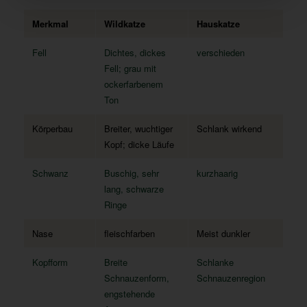
Merkmal
Wildkatze
Hauskatze
Fell
Dichtes, dickes
verschieden
Fell; grau mit
ockerfarbenem
Ton
Körperbau
Breiter, wuchtiger
Schlank wirkend
Kopf; dicke Läufe
Schwanz
Buschig, sehr
kurzhaarig
lang, schwarze
Ringe
Nase
fleischfarben
Meist dunkler
Kopfform
Breite
Schlanke
Schnauzenform,
Schnauzenregion
engstehende