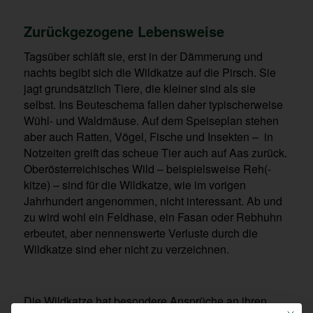
Zurückgezogene Lebensweise
Tagsüber schläft sie, erst in der Dämmerung und
nachts begibt sich die Wildkatze auf die Pirsch. Sie
jagt grundsätzlich Tiere, die kleiner sind als sie
selbst. Ins Beuteschema fallen daher typischerweise
Wühl- und Waldmäuse. Auf dem Speiseplan stehen
aber auch Ratten, Vögel, Fische und Insekten – in
Notzeiten greift das scheue Tier auch auf Aas zurück.
Oberösterreichisches Wild – beispielsweise Reh(-
kitze) – sind für die Wildkatze, wie im vorigen
Jahrhundert angenommen, nicht interessant. Ab und
zu wird wohl ein Feldhase, ein Fasan oder Rebhuhn
erbeutet, aber nennenswerte Verluste durch die
Wildkatze sind eher nicht zu verzeichnen.
Die Wildkatze hat besondere Ansprüche an ihren