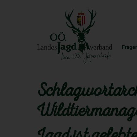
Fragen
Schlagwortarch
Wildtiermanag
Jagd ist geleb