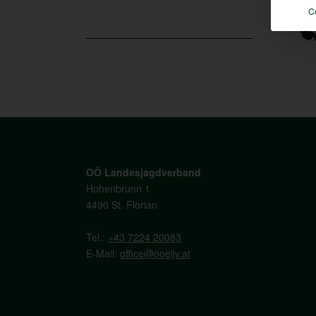
C
OÖ Landesjagdverband
Hohenbrunn 1
4490 St. Florian
Tel.:
+43 7224 20083
E-Mail:
office@ooeljv.at