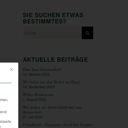
SIE SUCHEN ETWAS
BESTIMMTES?
AKTUELLE BEITRÄGE
Eine Spur Gelassenheit!
Mit diesem Button wird der Dialog geschlossen. Seine Funktionalität ist iden
12. Oktober 2023
Wir holen uns den Herbst ins Haus!
18. September 2023
Wildes Kinderessen
1. August 2023
chten,
Wir stehen zur Artenvielfalt und zum
sind
Artenschutz
21. Juli 2023
lisierte
Urlaubszeit – Entspannt durch den Sommer
e