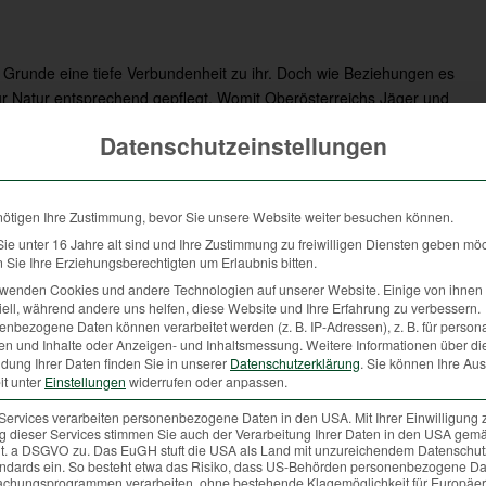
 Grunde eine tiefe Verbundenheit zu ihr. Doch wie Beziehungen es
zur Natur entsprechend gepflegt. Womit Oberösterreichs Jäger und
 Jagd auch die Entnahme von Tieren aus deren Lebensräumen, und
Datenschutzeinstellungen
r verwoben. Jagd war und ist die Nutzung natürlicher Ressourcen.
sraum, wie bereits erwähnt, für bestimmte Wildtierarten
turflüchter“, unterstützt, die anderen, nämlich „Kulturfolger“,
nötigen Ihre Zustimmung, bevor Sie unsere Website weiter besuchen können.
e unter 16 Jahre alt sind und Ihre Zustimmung zu freiwilligen Diensten geben mö
Sie Ihre Erziehungsberechtigten um Erlaubnis bitten.
rwenden Cookies und andere Technologien auf unserer Website. Einige von ihnen 
ell, während andere uns helfen, diese Website und Ihre Erfahrung zu verbessern.
gemeinsames Ziel: Den Erhalt des gesunden und artenreichen
nbezogene Daten können verarbeitet werden (z. B. IP-Adressen), z. B. für persona
en und Inhalte oder Anzeigen- und Inhaltsmessung.
Weitere Informationen über di
dung Ihrer Daten finden Sie in unserer
Datenschutzerklärung
.
Sie können Ihre Au
ten der Jäger zu schützen, sondern verfolgen ausschließlich Ziele
it unter
Einstellungen
widerrufen oder anpassen.
nen sind die Kontrollorgane des Waldes. Neben der deutlichen
Services verarbeiten personenbezogene Daten in den USA. Mit Ihrer Einwilligung 
 gilt es vor allem auch den Wildverbiss im Wald durch die
 dieser Services stimmen Sie auch der Verarbeitung Ihrer Daten in den USA gemä
 lit. a DSGVO zu. Das EuGH stuft die USA als Land mit unzureichendem Datenschu
en verletzte Wildtiere nach dem Tierschutzgesetz von ihren
ndards ein. So besteht etwa das Risiko, dass US-Behörden personenbezogene Da
chungsprogrammen verarbeiten, ohne bestehende Klagemöglichkeit für Europäer