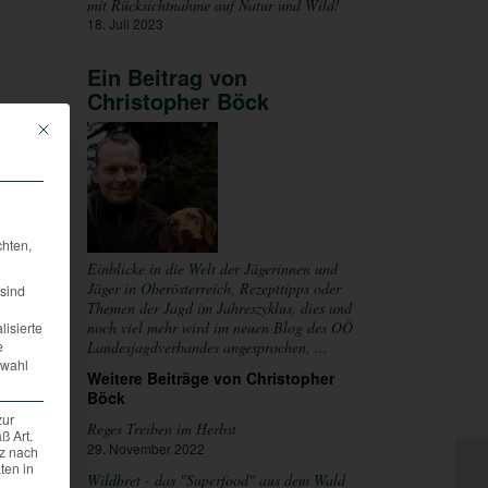
mit Rücksichtnahme auf Natur und Wild!
18. Juli 2023
Ein Beitrag von
Christopher Böck
Mit diesem Button wird der Dialog geschlossen. Seine Funktionalität ist iden
chten,
Einblicke in die Welt der Jägerinnen und
Jäger in Oberösterreich, Rezepttipps oder
sind
Themen der Jagd im Jahreszyklus, dies und
noch viel mehr wird im neuen Blog des OÖ
lisierte
e
Landesjagdverbandes angesprochen, ...
swahl
Weitere Beiträge von Christopher
Böck
zur
Reges Treiben im Herbst
ß Art.
29. November 2022
tz nach
ten in
Wildbret - das "Superfood" aus dem Wald
.