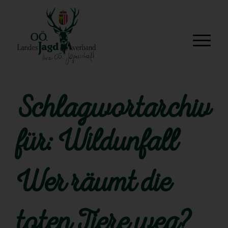
Schlagwortarchiv
für:
Wildunfall
Wer räumt die
toten Tiere weg?