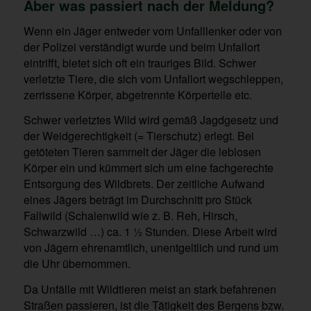
Aber was passiert nach der Meldung?
Wenn ein Jäger entweder vom Unfalllenker oder von
der Polizei verständigt wurde und beim Unfallort
eintrifft, bietet sich oft ein trauriges Bild. Schwer
verletzte Tiere, die sich vom Unfallort wegschleppen,
zerrissene Körper, abgetrennte Körperteile etc.
Schwer verletztes Wild wird gemäß Jagdgesetz und
der Weidgerechtigkeit (= Tierschutz) erlegt. Bei
getöteten Tieren sammelt der Jäger die leblosen
Körper ein und kümmert sich um eine fachgerechte
Entsorgung des Wildbrets. Der zeitliche Aufwand
eines Jägers beträgt im Durchschnitt pro Stück
Fallwild (Schalenwild wie z. B. Reh, Hirsch,
Schwarzwild …) ca. 1 ½ Stunden. Diese Arbeit wird
von Jägern ehrenamtlich, unentgeltlich und rund um
die Uhr übernommen.
Da Unfälle mit Wildtieren meist an stark befahrenen
Straßen passieren, ist die Tätigkeit des Bergens bzw.