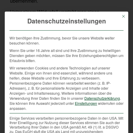
übernehmen.
Unter einem Wildunfall versteht man einen
Mit die
Verkehrsunfall, der entweder aufgrund einer Kollision
Datenschutzeinstellungen
mit einem (jagdbaren) Wildtier oder aufgrund eines
durch ein (jagdbares) Wildtier veranlasstes
Wir benötigen Ihre Zustimmung, bevor Sie unsere Website weiter
Ausweichmanöver passiert. Jeder Unfall mit einem
besuchen können.
Wildtier muss in Österreich bei der Polizei oder beim
Wenn Sie unter 16 Jahre alt sind und Ihre Zustimmung zu freiwilligen
zuständigen Jäger gemeldet werden.
Diensten geben möchten, müssen Sie Ihre Erziehungsberechtigten um
Erlaubnis bitten.
Nach der erfolgten Meldung beginnt die
Wir verwenden Cookies und andere Technologien auf unserer
ehrenamtliche und unentgeltliche Tätigkeit eines
Website. Einige von ihnen sind essenziell, während andere uns
Jägers, den das Jagdgesetz sogar verpflichtet, zu
helfen, diese Website und Ihre Erfahrung zu verbessern.
handeln.
Personenbezogene Daten können verarbeitet werden (z. B. IP-
Adressen), z. B. für personalisierte Anzeigen und Inhalte oder
Anzeigen- und Inhaltsmessung.
Weitere Informationen über die
Nach der Anfahrt zum Unfallort bietet sich dem Jäger
Verwendung Ihrer Daten finden Sie in unserer
Datenschutzerklärung
.
oft ein trauriges Bild. Schwer verletztes Wild muss
Sie können Ihre Auswahl jederzeit unter
Einstellungen
widerrufen oder
gemäß Tierschutzgesetz erlegt werden. Verletztes
anpassen.
Wild, das sich vom Unfallort wegschleppt, wird mit
Einige Services verarbeiten personenbezogene Daten in den USA. Mit
extra dafür ausgebildeten Jagdhunden gesucht,
Ihrer Einwilligung zur Nutzung dieser Services stimmen Sie auch der
Verarbeitung Ihrer Daten in den USA gemäß Art. 49 (1) lit. a DSGVO
bevor es von Schmerzen und Qualen erlöst werden
zu. Das EuGH stuft die USA als Land mit unzureichendem