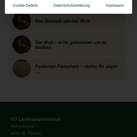
Das könnte Dich auch interessieren
Cookie-Details
Datenschutzerklärung
Impressum
Das Geheule um den Wolf
Der Wolf – er ist gekommen um zu
bleiben
Faulenzer-Tierschutz – nichts für Jäger
…
OÖ Landesjagdverband
Hohenbrunn 1
4490 St. Florian