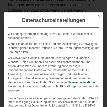
hingegen, dass die Interessen und existentiellen
Anliegen der Jagd oft zu wenig gehört werden.
Unsere Wildtiere sind dem Wolf „schonungslos und
Mit die
Datenschutzeinstellungen
schutzlos“ ausgeliefert. Denn durch die
eingeschränkten Möglichkeiten im Lebensraum sind
großräumige Ausweichverhalten nicht mehr gegeben.
Wir benötigen Ihre Zustimmung, bevor Sie unsere Website weiter
Entschädigungen und Schutzmaßnahmen
besuchen können.
vergleichbar dem Nutztierbereich sind nicht
Wenn Sie unter 16 Jahre alt sind und Ihre Zustimmung zu freiwilligen
Diensten geben möchten, müssen Sie Ihre Erziehungsberechtigten um
vorgesehen bzw. möglich. Es gilt zu bedenken, dass
Erlaubnis bitten.
sich die Wildtiere heute nicht mehr ihre Lebensräume
Wir verwenden Cookies und andere Technologien auf unserer
selbst aussuchen können, weil die Menschen ihre
Website. Einige von ihnen sind essenziell, während andere uns
Lebensräume massiv eingeschränkt haben.
helfen, diese Website und Ihre Erfahrung zu verbessern.
Personenbezogene Daten können verarbeitet werden (z. B. IP-
Die oft angesprochene Koexistenz von Wolf und
Adressen), z. B. für personalisierte Anzeigen und Inhalte oder
Anzeigen- und Inhaltsmessung.
Weitere Informationen über die
Mensch hat es in unseren Breiten nie gegeben.
Verwendung Ihrer Daten finden Sie in unserer
Datenschutzerklärung
.
Unsere Lebensweise und die landwirtschaftlichen
Sie können Ihre Auswahl jederzeit unter
Einstellungen
widerrufen oder
(Alm- und Weidewirtschaft) sowie jagdlichen
anpassen.
(Rotwildüberwinterung) Wirtschaftsformen und der
Einige Services verarbeiten personenbezogene Daten in den USA. Mit
Tourismus haben in unserer Zeit das Leben mit dem
Ihrer Einwilligung zur Nutzung dieser Services stimmen Sie auch der
Verarbeitung Ihrer Daten in den USA gemäß Art. 49 (1) lit. a DSGVO
Wolf letztendlich fast unmöglich gemacht. Wir