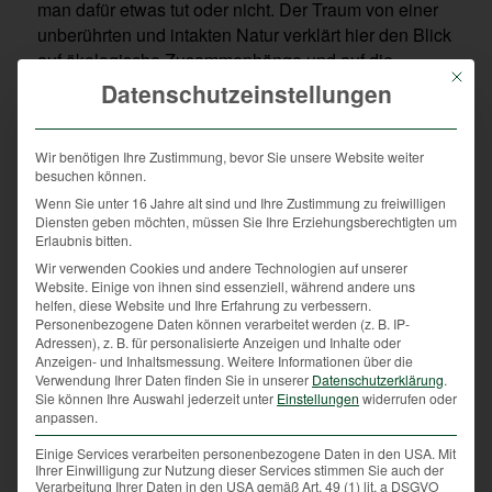
man dafür etwas tut oder nicht. Der Traum von einer
unberührten und intakten Natur verklärt hier den Blick
auf ökologische Zusammenhänge und auf die
Mit die
Auswirkungen für die Land- und Forstwirtschaft.
Datenschutzeinstellungen
Wer kümmert sich aber um die nicht so beliebten
Wildtiere? Nehmen wir zum Beispiel das bei uns
Wir benötigen Ihre Zustimmung, bevor Sie unsere Website weiter
aussterbende Rebhuhn. Wer sammelt für das
besuchen können.
Rebhuhn Spenden und Patenschaften? Wer kümmert
Wenn Sie unter 16 Jahre alt sind und Ihre Zustimmung zu freiwilligen
Diensten geben möchten, müssen Sie Ihre Erziehungsberechtigten um
sich um passende Biotope, um notwendige Flächen
Erlaubnis bitten.
und um die dazugehörenden ökologischen
Wir verwenden Cookies und andere Technologien auf unserer
Verbundsysteme? Beim Rebhuhn gibt es leider nichts
Website. Einige von ihnen sind essenziell, während andere uns
zu gewinnen und man muss Zeit, Know-How und
helfen, diese Website und Ihre Erfahrung zu verbessern.
Personenbezogene Daten können verarbeitet werden (z. B. IP-
Geld investieren um bescheidene Erfolge
Adressen), z. B. für personalisierte Anzeigen und Inhalte oder
verzeichnen zu können. Zusätzlich müssen Allianzen
Anzeigen- und Inhaltsmessung.
Weitere Informationen über die
mit Landwirten gebildet werden um einem
Verwendung Ihrer Daten finden Sie in unserer
Datenschutzerklärung
.
Sie können Ihre Auswahl jederzeit unter
Einstellungen
widerrufen oder
Biodiversitätsverlust entgegenzuwirken.
anpassen.
Es ist natürlich der Jäger der sich auch um nicht so
Einige Services verarbeiten personenbezogene Daten in den USA. Mit
populäre Wildtiere kümmert.
Ihrer Einwilligung zur Nutzung dieser Services stimmen Sie auch der
Verarbeitung Ihrer Daten in den USA gemäß Art. 49 (1) lit. a DSGVO