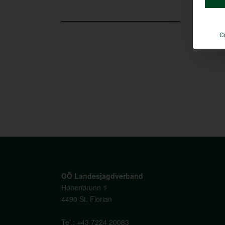
C
OÖ Landesjagdverband
Hohenbrunn 1
4490 St. Florian
Tel.:
+43 7224 20083