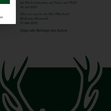
mit Rücksichtnahme auf Natur und Wild!
18. Juli 2023
Alles neu macht der Mai #Maibock-
um
Maibaum-Maimusik
15. Mai 2023
Zeige alle Beiträge des Autors