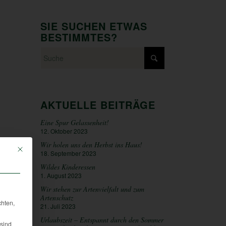
SIE SUCHEN ETWAS
BESTIMMTES?
AKTUELLE BEITRÄGE
Eine Spur Gelassenheit!
12. Oktober 2023
Wir holen uns den Herbst ins Haus!
Mit diesem Button wird der Dialog geschlossen. Seine Funktionalität ist iden
18. September 2023
Wildes Kinderessen
1. August 2023
Wir stehen zur Artenvielfalt und zum
Artenschutz
chten,
21. Juli 2023
Urlaubszeit – Entspannt durch den Sommer
sind