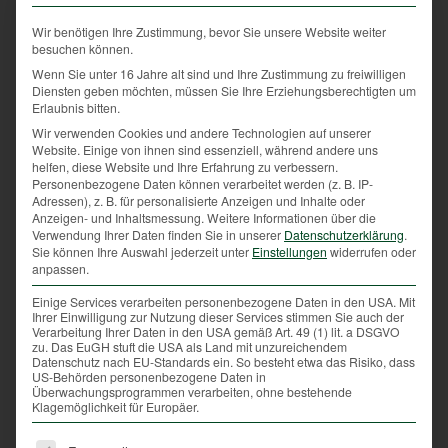
ab. Dabei gab es viele lachende Gesichter und –
Pokal hin oder her – ausnahmslos stolze Herrchen!
Wir benötigen Ihre Zustimmung, bevor Sie unsere Website weiter
besuchen können.
Dass das Jagdmuseum seine Pforten zu diesem
Wenn Sie unter 16 Jahre alt sind und Ihre Zustimmung zu freiwilligen
Anlass geöffnet hatte, versteht sich von selbst und so
Diensten geben möchten, müssen Sie Ihre Erziehungsberechtigten um
Erlaubnis bitten.
konnte der Tag noch durch einen Museumsrundgang
bereichert werden.
Wir verwenden Cookies und andere Technologien auf unserer
Website. Einige von ihnen sind essenziell, während andere uns
helfen, diese Website und Ihre Erfahrung zu verbessern.
Insgesamt also eine tolle Veranstaltung, an die sich
Personenbezogene Daten können verarbeitet werden (z. B. IP-
begeisterte Dackelfreunde sicher noch lang erinnern
Adressen), z. B. für personalisierte Anzeigen und Inhalte oder
werden!
Anzeigen- und Inhaltsmessung.
Weitere Informationen über die
Verwendung Ihrer Daten finden Sie in unserer
Datenschutzerklärung
.
Sie können Ihre Auswahl jederzeit unter
Einstellungen
widerrufen oder
anpassen.
Einige Services verarbeiten personenbezogene Daten in den USA. Mit
Ihrer Einwilligung zur Nutzung dieser Services stimmen Sie auch der
Verarbeitung Ihrer Daten in den USA gemäß Art. 49 (1) lit. a DSGVO
zu. Das EuGH stuft die USA als Land mit unzureichendem
Datenschutz nach EU-Standards ein. So besteht etwa das Risiko, dass
US-Behörden personenbezogene Daten in
Überwachungsprogrammen verarbeiten, ohne bestehende
Klagemöglichkeit für Europäer.
Es folgt eine Liste der Service-Gruppen, für die eine Ei