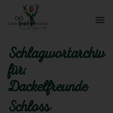
Schlagwortarchiv
für:
Dackelfreunde
Schloss