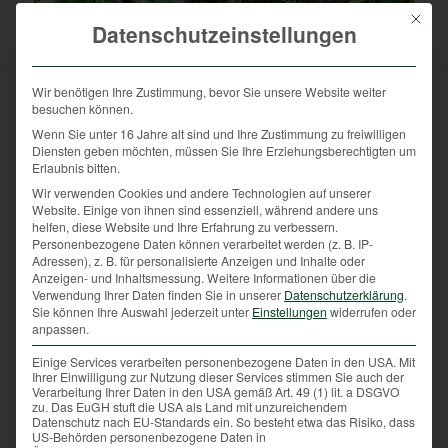
Mit die
Datenschutzeinstellungen
Wir benötigen Ihre Zustimmung, bevor Sie unsere Website weiter
besuchen können.
Wenn Sie unter 16 Jahre alt sind und Ihre Zustimmung zu freiwilligen
Diensten geben möchten, müssen Sie Ihre Erziehungsberechtigten um
Erlaubnis bitten.
Jungtiere, wie hier ganz junge Feldhasen, und
Wir verwenden Cookies und andere Technologien auf unserer
Gelege (Nester mit Eiern) auf keinen Fall berühren.
Website. Einige von ihnen sind essenziell, während andere uns
helfen, diese Website und Ihre Erfahrung zu verbessern.
Es handelt sich meist um keine Findelkinder und die
Personenbezogene Daten können verarbeitet werden (z. B. IP-
tierischen Eltern sind nicht weit von ihren
Adressen), z. B. für personalisierte Anzeigen und Inhalte oder
Schützlingen entfernt. Foto: K. Kücher
Anzeigen- und Inhaltsmessung.
Weitere Informationen über die
Verwendung Ihrer Daten finden Sie in unserer
Datenschutzerklärung
.
Sie können Ihre Auswahl jederzeit unter
Einstellungen
widerrufen oder
anpassen.
Einige Services verarbeiten personenbezogene Daten in den USA. Mit
Ihrer Einwilligung zur Nutzung dieser Services stimmen Sie auch der
Verarbeitung Ihrer Daten in den USA gemäß Art. 49 (1) lit. a DSGVO
zu. Das EuGH stuft die USA als Land mit unzureichendem
Respektvolles
Datenschutz nach EU-Standards ein. So besteht etwa das Risiko, dass
US-Behörden personenbezogene Daten in