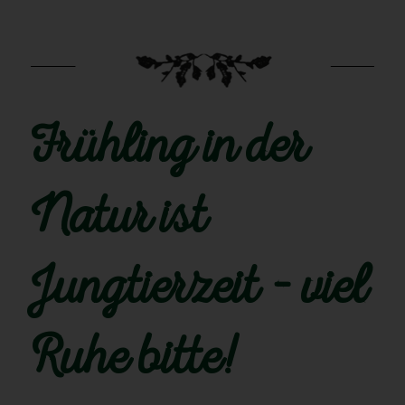
Frühling in der
Natur ist
Jungtierzeit – viel
Ruhe bitte!