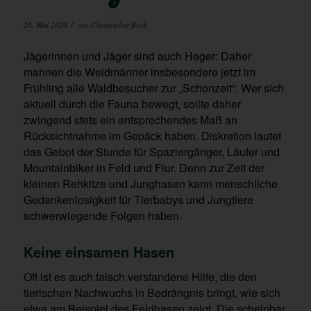
/
26. Mai 2020
von
Christopher Böck
Jägerinnen und Jäger sind auch Heger: Daher
mahnen die Weidmänner insbesondere jetzt im
Frühling alle Waldbesucher zur „Schonzeit“. Wer sich
aktuell durch die Fauna bewegt, sollte daher
zwingend stets ein entsprechendes Maß an
Rücksichtnahme im Gepäck haben. Diskretion lautet
das Gebot der Stunde für Spaziergänger, Läufer und
Mountainbiker in Feld und Flur. Denn zur Zeit der
kleinen Rehkitze und Junghasen kann menschliche
Gedankenlosigkeit für Tierbabys und Jungtiere
schwerwiegende Folgen haben.
Keine einsamen Hasen
Oft ist es auch falsch verstandene Hilfe, die den
tierischen Nachwuchs in Bedrängnis bringt, wie sich
etwa am Beispiel des Feldhasen zeigt. Die scheinbar