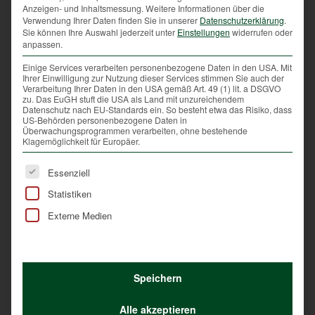
Foto: Ch. Böck
Anzeigen- und Inhaltsmessung.
Weitere Informationen über die
Verwendung Ihrer Daten finden Sie in unserer
Datenschutzerklärung
.
Sie können Ihre Auswahl jederzeit unter
Einstellungen
widerrufen oder
Warten auf Mama Langohr
anpassen.
Es ist also völlig normal, dass Junghasen 99,9
Einige Services verarbeiten personenbezogene Daten in den USA. Mit
Ihrer Einwilligung zur Nutzung dieser Services stimmen Sie auch der
Prozent des Tages ganz alleine verbringen. Da sie
Verarbeitung Ihrer Daten in den USA gemäß Art. 49 (1) lit. a DSGVO
keinen Bau besitzen, warten sie auf den einen,
zu. Das EuGH stuft die USA als Land mit unzureichendem
Datenschutz nach EU-Standards ein. So besteht etwa das Risiko, dass
nächtlichen Besuch der Mutter meist bewegungslos
US-Behörden personenbezogene Daten in
und gut getarnt in Wiese oder Feld gedrückt.
Überwachungsprogrammen verarbeiten, ohne bestehende
Klagemöglichkeit für Europäer.
Die Erholungssuchenden sollten jedenfalls auf den
Es folgt eine Liste der Service-Gruppen, für die eine Ei
Wegen bleiben, Hunde ständig beaufsichtigen oder
Essenziell
an die Leine nehmen, Vögel nicht – etwa durch
Statistiken
Fotografieren – bei der Aufzucht stören, Rehkitzen
Externe Medien
und andern Jungtieren weiträumig ausweichen und –
eigentlich selbstverständlich – keinerlei Abfälle in der
Natur zurücklassen. Wenn etwa Rehkitze durch
Störungen des Menschen nicht von ihrer Mutter
Speichern
gesäugt werden können, werden diese in ihrer
gesunden Entwicklung gestört.
Alle akzeptieren