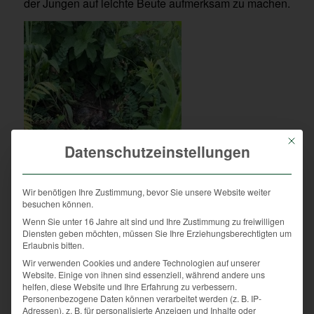
der Jungen auf leichte Beute aufmerksam zu machen.
Mit die
Datenschutzeinstellungen
Wir benötigen Ihre Zustimmung, bevor Sie unsere Website weiter
besuchen können.
Wenn Sie unter 16 Jahre alt sind und Ihre Zustimmung zu freiwilligen
Diensten geben möchten, müssen Sie Ihre Erziehungsberechtigten um
Erlaubnis bitten.
Nur kurz nicht hingeschaut und schon hat ein Hund
Wir verwenden Cookies und andere Technologien auf unserer
diese Junghasen zerbissen!
Website. Einige von ihnen sind essenziell, während andere uns
Unbedingt am Weg bleiben und wenn notwendig den
helfen, diese Website und Ihre Erfahrung zu verbessern.
Personenbezogene Daten können verarbeitet werden (z. B. IP-
Hund an die Leine nehmen.
Adressen), z. B. für personalisierte Anzeigen und Inhalte oder