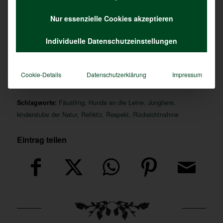
Noch dramatischer könnten die Folgen sein, wenn
Nur essenzielle Cookies akzeptieren
ein gefundenes Rehkitz gestreichelt wird. Hier
besteht die Gefahr, dass das Kitz wegen des
Individuelle Datenschutzeinstellungen
menschlichen Geruches an seinem Haarkleid von der
Muttergeiß nicht mehr angenommen wird und
verhungern muss.
Cookie-Details
Datenschutzerklärung
Impressum
Schlagworte:
Fäustling
,
Hunde an die Leine
,
Jungtiere
,
kinderstube der Natur
,
Rehkitz
,
Respekt
,
Rücksichtnahme
Eintrag teilen