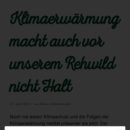
Klimaerwärmung
macht auch vor
unserem Rehwild
nicht Halt
/
11. April 2023
von
Johann Silberschneider
Noch nie waren Klimaschutz und die Folgen der
Klimaerwärmung medial präsenter als jetzt. Der
Klimawandel verändert unser Leben, unsere