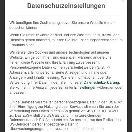
Mit die
Datenschutzeinstellungen
Landschaft und auch das Leben unserer Wildtiere.
In den nächsten Jahren müssen wir vermehrt mit
Wir benötigen Ihre Zustimmung, bevor Sie unsere Website weiter
Hitzewellen, örtlichen Starkregen mit Überflutungen,
besuchen können.
weniger Schnee und gebietsweise starker
Wenn Sie unter 16 Jahre alt sind und Ihre Zustimmung zu freiwilligen
Trockenheit in Österreich bzw. in Europa rechnen.
Diensten geben möchten, müssen Sie Ihre Erziehungsberechtigten um
Auch unsere Wildtiere leiden unter diesen
Erlaubnis bitten.
Klimaänderungen.
Wir verwenden Cookies und andere Technologien auf unserer
Website. Einige von ihnen sind essenziell, während andere uns
Bezugnehmend auf einen Jagdbezirk in der
helfen, diese Website und Ihre Erfahrung zu verbessern.
Steiermark musste in den letzten Jahren festgestellt
Personenbezogene Daten können verarbeitet werden (z. B. IP-
werden, dass das Durchschnittsgewicht beim
Adressen), z. B. für personalisierte Anzeigen und Inhalte oder
Anzeigen- und Inhaltsmessung.
Weitere Informationen über die
Rehwild leicht gesunken ist. Auffällig dabei ist vor
Verwendung Ihrer Daten finden Sie in unserer
Datenschutzerklärung
.
allem, dass die deutlichsten Rückgänge bei den
Sie können Ihre Auswahl jederzeit unter
Einstellungen
widerrufen oder
Kitzen zu verzeichnen sind.
anpassen.
Eine mögliche Erklärung dafür ist, dass die
Einige Services verarbeiten personenbezogene Daten in den USA. Mit
Klimaerwärmung auch vor unserem Rehwild nicht
Ihrer Einwilligung zur Nutzung dieser Services stimmen Sie auch der
Verarbeitung Ihrer Daten in den USA gemäß Art. 49 (1) lit. a DSGVO
Halt macht.
zu. Das EuGH stuft die USA als Land mit unzureichendem
Datenschutz nach EU-Standards ein. So besteht etwa das Risiko, dass
Die Brunft beim Rehwild findet – wie gewohnt – Ende
US-Behörden personenbezogene Daten in
Überwachungsprogrammen verarbeiten, ohne bestehende
Juli/Anfang August statt. Nach der danach