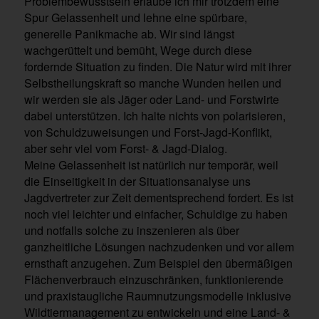
Problembewusstsein erlaube ich mir trotzdem eine
Spur Gelassenheit und lehne eine spürbare,
generelle Panikmache ab. Wir sind längst
wachgerüttelt und bemüht, Wege durch diese
fordernde Situation zu finden. Die Natur wird mit ihrer
Selbstheilungskraft so manche Wunden heilen und
wir werden sie als Jäger oder Land- und Forstwirte
dabei unterstützen. Ich halte nichts von polarisieren,
von Schuldzuweisungen und Forst-Jagd-Konflikt,
aber sehr viel vom Forst- & Jagd-Dialog.
Meine Gelassenheit ist natürlich nur temporär, weil
die Einseitigkeit in der Situationsanalyse uns
Jagdvertreter zur Zeit dementsprechend fordert. Es ist
noch viel leichter und einfacher, Schuldige zu haben
und notfalls solche zu inszenieren als über
ganzheitliche Lösungen nachzudenken und vor allem
ernsthaft anzugehen. Zum Beispiel den übermäßigen
Flächenverbrauch einzuschränken, funktionierende
und praxistaugliche Raumnutzungsmodelle inklusive
Wildtiermanagement zu entwickeln und eine Land- &