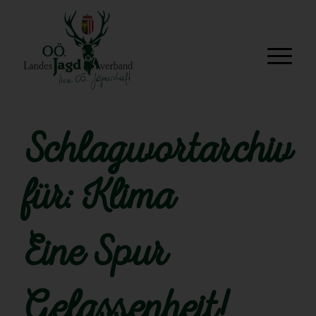
Schlagwortarchiv
für:
Klima
Eine Spur
Gelassenheit!