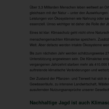
Über 3,3 Milliarden Menschen leben weltweit an Orte
gleichsam mit der Natur – unter den Auswirkungen d
Leistungen von Ökosystemen wie Nahrung oder sau
essenziell. Umso wichtiger ist daher die Rolle der J
Eines ist klar: Klimaschutz geht nicht ohne Natur
menschengemachten Klimakrise speichern. Zusätzlic
Welt. Aber defacto werden intakte Ökosysteme wen
Bis zum nächsten Jahr werden schätzungsweise 276
Unterstützung angewiesen sein. Die Klimakrise en
vergangenen Jahrzehnt starben mehr als 410.000 P
auftretende klimatische Veränderungen und wetter
Der Zustand der Pflanzen- und Tierwelt hat sich in
Gewässerläufe, zu intensive Landwirtschaft, Wälder
ausufernden Nutzungsansprüche unserer Gesellschaf
Nachhaltige Jagd ist auch Klimas