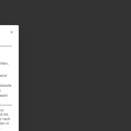
Mit diesem Button wird der Dialog geschlossen. Seine Funktionalität ist iden
chten,
sind
lisierte
e
swahl
zur
ß Art.
tz nach
ten in
.