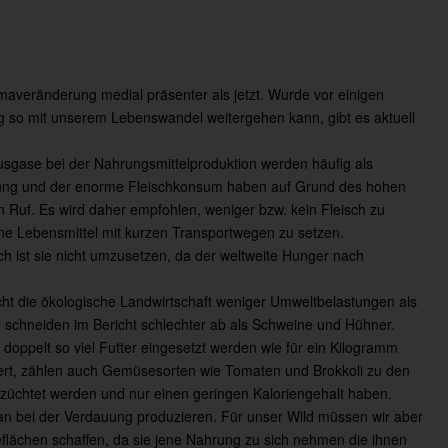
maveränderung medial präsenter als jetzt. Wurde vor einigen
g so mit unserem Lebenswandel weitergehen kann, gibt es aktuell
sgase bei der Nahrungsmittelproduktion werden häufig als
ltung und der enorme Fleischkonsum haben auf Grund des hohen
 Ruf. Es wird daher empfohlen, weniger bzw. kein Fleisch zu
 Lebensmittel mit kurzen Transportwegen zu setzen.
ch ist sie nicht umzusetzen, da der weltweite Hunger nach
cht die ökologische Landwirtschaft weniger Umweltbelastungen als
r schneiden im Bericht schlechter ab als Schweine und Hühner.
doppelt so viel Futter eingesetzt werden wie für ein Kilogramm
ert, zählen auch Gemüsesorten wie Tomaten und Brokkoli zu den
züchtet werden und nur einen geringen Kaloriengehalt haben.
an bei der Verdauung produzieren. Für unser Wild müssen wir aber
eflächen schaffen, da sie jene Nahrung zu sich nehmen die ihnen