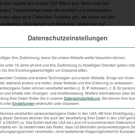
kt sich negativ auf unsere CO2 Bilanz aus. Wenn man bei
 langen Transportwege sowie die sozialen und ökologischen
nen, dass es in Österreich Produkte gibt, die locker mit den
 Goji-Beeren, Chia-Samen und Ähnliches, können wir auf
reifen.
Datenschutzeinstellungen
 und „altmodische“ Samen wie zum Beispiel Leinsamen gleich viel,
n hohen Anteil an wasserlöslichen Ballaststoffen und binden sehr
ch lediglich einen Bruchteil der Chiasamen. Im Duell mit den Goji-
nötigen Ihre Zustimmung, bevor Sie unsere Website weiter besuchen können.
 Rennen schicken, die das gleiche für den menschlichen Körper
e unter 16 Jahre alt sind und Ihre Zustimmung zu freiwilligen Diensten geben mö
Sie Ihre Erziehungsberechtigten um Erlaubnis bitten.
rwenden Cookies und andere Technologien auf unserer Website. Einige von ihnen 
ood lediglich Marketingstrategien, die auf genau jene Fähigkeiten
ell, während andere uns helfen, diese Website und Ihre Erfahrung zu verbessern.
ung angeblich auszeichnen (… gesünder, schlanker, erfolgreicher,
nbezogene Daten können verarbeitet werden (z. B. IP-Adressen), z. B. für persona
sumenten zu heimischen Produkten greifen. Marketingstrategien, die
en und Inhalte oder Anzeigen- und Inhaltsmessung.
Weitere Informationen über di
dung Ihrer Daten finden Sie in unserer
Datenschutzerklärung
.
Sie können Ihre Au
rfood“ die Sünden des täglichen Lebens zu kompensieren sind für
it unter
Einstellungen
widerrufen oder anpassen.
Services verarbeiten personenbezogene Daten in den USA. Mit Ihrer Einwilligung 
ca. 6.000 Tonnen frischem Wildbret. Hätten wir dieses Wildbret
 dieser Services stimmen Sie auch der Verarbeitung Ihrer Daten in den USA gemä
 lit. a DSGVO zu. Das EuGH stuft die USA als Land mit unzureichendem Datenschu
edarf unter traditionellen oder biologischen Standards
ndards ein. So besteht etwa das Risiko, dass US-Behörden personenbezogene Da
chungsprogrammen verarbeiten, ohne bestehende Klagemöglichkeit für Europäer