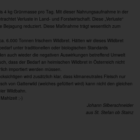
is 4 kg Grünmasse pro Tag. Mit dieser Nahrungsaufnahme in der
trachtet Verluste in Land- und Forstwirtschaft. Diese „Verluste“
e Bejagung reduziert. Diese Maßnahme trägt wesentlich zum
ca. 6.000 Tonnen frischem Wildbret. Hätten wir dieses Wildbret
edarf unter traditionellen oder biologischen Standards
den auch wieder die negativen Auswirkungen betreffend Umwelt
h, dass der Bedarf an heimischen Wildbret in Österreich nicht
lich importiert werden müssen.
ichtigen wird zusätzlich klar, dass klimaneutrales Fleisch nur
ch von Gatterwild (welches gefüttert wird) kann nicht den gleichen
eier Wildbahn.
Mahlzeit ;-)
Johann Silberschneider
aus St. Stefan ob Stainz