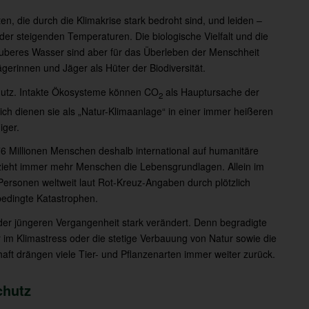
n, die durch die Klimakrise stark bedroht sind, und leiden –
er steigenden Temperaturen. Die biologische Vielfalt und die
beres Wasser sind aber für das Überleben der Menschheit
ägerinnen und Jäger als Hüter der Biodiversität.
schutz. Intakte Ökosysteme können CO
als Hauptursache der
2
h dienen sie als „Natur-Klimaanlage“ in einer immer heißeren
iger.
 Millionen Menschen deshalb international auf humanitäre
tzieht immer mehr Menschen die Lebensgrundlagen. Allein im
ersonen weltweit laut Rot-Kreuz-Angaben durch plötzlich
bedingte Katastrophen.
 der jüngeren Vergangenheit stark verändert. Denn begradigte
 im Klimastress oder die stetige Verbauung von Natur sowie die
t drängen viele Tier- und Pflanzenarten immer weiter zurück.
chutz