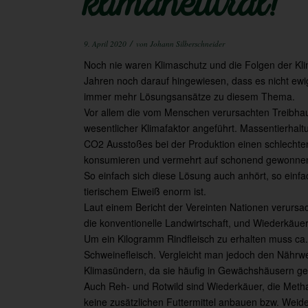
klimaneutral!
/
9. April 2020
von
Johann Silberschneider
Noch nie waren Klimaschutz und die Folgen der Kli
Jahren noch darauf hingewiesen, dass es nicht ewi
immer mehr Lösungsansätze zu diesem Thema.
Vor allem die vom Menschen verursachten Treibhau
wesentlicher Klimafaktor angeführt. Massentierha
CO2 Ausstoßes bei der Produktion einen schlechten
konsumieren und vermehrt auf schonend gewonnene
So einfach sich diese Lösung auch anhört, so einfa
tierischem Eiweiß enorm ist.
Laut einem Bericht der Vereinten Nationen verursa
die konventionelle Landwirtschaft, und Wiederkäue
Um ein Kilogramm Rindfleisch zu erhalten muss ca. 
Schweinefleisch. Vergleicht man jedoch den Nährw
Klimasündern, da sie häufig in Gewächshäusern ge
Auch Reh- und Rotwild sind Wiederkäuer, die Meth
keine zusätzlichen Futtermittel anbauen bzw. Weid