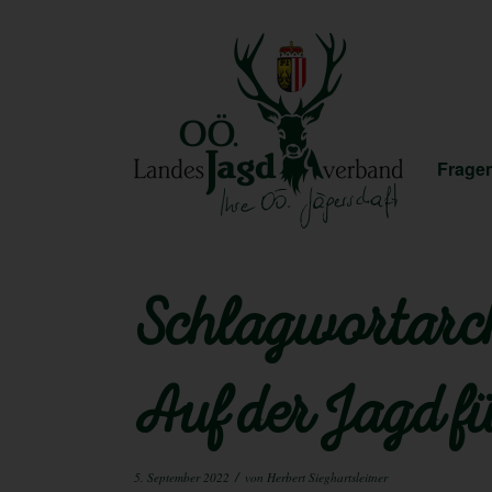
Fragen
Schlagwortarch
Auf der Jagd f
/
5. September 2022
von
Herbert Sieghartsleitner