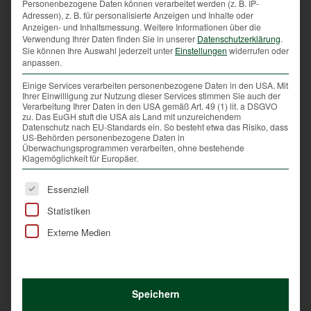
die den Beginn einer neuen Jahreszeit einläuten.
Personenbezogene Daten können verarbeitet werden (z. B. IP-
Adressen), z. B. für personalisierte Anzeigen und Inhalte oder
Denn jeder weiß: Wenn die ersten Eicheln fallen und
Anzeigen- und Inhaltsmessung.
Weitere Informationen über die
die jungen Fasane ihr Federkleid ändern, dann heißt
Verwendung Ihrer Daten finden Sie in unserer
Datenschutzerklärung
.
Sie können Ihre Auswahl jederzeit unter
Einstellungen
widerrufen oder
es Abschied nehmen vom Sommer.
anpassen.
Jagdlich kommen nun intensive Zeiten auf alle
Einige Services verarbeiten personenbezogene Daten in den USA. Mit
Grünröcke zu. Der Herbstrehabschuss, die
Ihrer Einwilligung zur Nutzung dieser Services stimmen Sie auch der
Verarbeitung Ihrer Daten in den USA gemäß Art. 49 (1) lit. a DSGVO
Hirschbrunft oder die Herbstjagden bedeuten jedes
zu. Das EuGH stuft die USA als Land mit unzureichendem
Jahr eine sehr mühevolle, aber auch eindrucksvolle
Datenschutz nach EU-Standards ein. So besteht etwa das Risiko, dass
US-Behörden personenbezogene Daten in
Zeit.
Überwachungsprogrammen verarbeiten, ohne bestehende
Klagemöglichkeit für Europäer.
Und das Resultat dieser Bemühungen bereichert nun
auch besonders häufig unsere Speisepläne!
Es folgt eine Liste der Service-Gruppen, für die eine Ei
Essenziell
Zahlreiche Menschen lockt in den nächsten Wochen
Statistiken
der unvergleichliche Geschmack eines Rehbratens
oder einer Hasensuppe in die lokale Gastronomie.
Externe Medien
Viele nutzen auch die Möglichkeit, sich bei der
oberösterreichischen Jägerschaft direkt mit
heimischem Wildbret zu versorgen.
Speichern
Schließlich handelt es sich dabei ein absolut