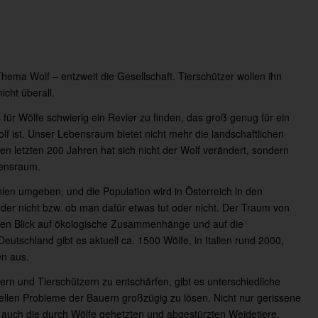
ema Wolf – entzweit die Gesellschaft. Tierschützer wollen ihn
icht überall.
s für Wölfe schwierig ein Revier zu finden, das groß genug für ein
lf ist. Unser Lebensraum bietet nicht mehr die landschaftlichen
den letzten 200 Jahren hat sich nicht der Wolf verändert, sondern
bensraum.
len umgeben, und die Population wird in Österreich in den
oder nicht bzw. ob man dafür etwas tut oder nicht. Der Traum von
r den Blick auf ökologische Zusammenhänge und auf die
eutschland gibt es aktuell ca. 1500 Wölfe, in Italien rund 2000,
en aus.
ern und Tierschützern zu entschärfen, gibt es unterschiedliche
ziellen Probleme der Bauern großzügig zu lösen. Nicht nur gerissene
n auch die durch Wölfe gehetzten und abgestürzten Weidetiere.