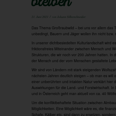
bleiben
/
21. Juni 2021
von
Johann Silberschneider
Das Thema Großraubwild – bei uns vor allem das Th
unbedingt, Bauern und Jäger wollen ihn nicht bzw. n
In unserer dichtbesiedelten Kulturlandschaft wird e
friktionsfreies Miteinander zwischen Mensch und Wo
Strukturen, die wir noch vor 200 Jahren hatten. In 
der Mensch und der vom Menschen gestaltete Le
Wir sind von Ländern mit stark steigenden Wolfszah
nächsten Jahren deutlich steigen – ob man es will 
einer unberührten und intakten Natur verklärt hie
Auswirkungen für die Land- und Forstwirtschaft. In D
und in Österreich geht man aktuell von ca. 40 Wölf
Um die konfliktbehaftete Situation zwischen Almbau
Möglichkeiten. Eine Möglichkeit wäre es, die finan
Schafe, Kälber etc. sind dann zu ersetzen, sonder