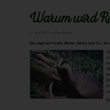
Warum wird Ra
/
31. März 2017
von
Franz Enhuber
Die Jagd auf Fuchs, Mader, Dachs und Co.: Ist 
Im
no
be
Sä
we
Ed
se
au
We