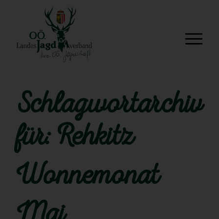
Schlagwortarchiv
für:
Rehkitz
Wonnemonat
Mai