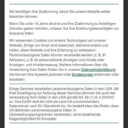
aktuell durch die Fauna bewegt, sollte daher
zwingend stets ein entsprechendes Maß an
Wir benötigen Ihre Zustimmung, bevor Sie unsere Website weiter
Rücksichtnahme im Gepäck haben. Diskretion lautet
besuchen können.
das Gebot der Stunde für Spaziergänger, Läufer und
Wenn Sie unter 16 Jahre alt sind und Ihre Zustimmung zu freiwilligen
Mountainbiker in Feld und Flur. Denn zur Zeit der
Diensten geben möchten, müssen Sie Ihre Erziehungsberechtigten um
kleinen Rehkitze und Junghasen kann menschliche
Erlaubnis bitten.
Gedankenlosigkeit für Tierbabys und Jungtiere
Wir verwenden Cookies und andere Technologien auf unserer
Website. Einige von ihnen sind essenziell, während andere uns
schwerwiegende Folgen haben.
helfen, diese Website und Ihre Erfahrung zu verbessern.
Personenbezogene Daten können verarbeitet werden (z. B. IP-
Keine einsamen Hasen
Adressen), z. B. für personalisierte Anzeigen und Inhalte oder
Anzeigen- und Inhaltsmessung.
Weitere Informationen über die
Verwendung Ihrer Daten finden Sie in unserer
Datenschutzerklärung
.
Oft ist es auch falsch verstandene Hilfe, die den
Sie können Ihre Auswahl jederzeit unter
Einstellungen
widerrufen oder
tierischen Nachwuchs in Bedrängnis bringt, wie sich
anpassen.
etwa am Beispiel des Feldhasen zeigt. Die scheinbar
Einige Services verarbeiten personenbezogene Daten in den USA. Mit
einsam und verlassenen Jungtiere befinden sich
Ihrer Einwilligung zur Nutzung dieser Services stimmen Sie auch der
nämlich meist in der Obhut von fürsorglichen
Verarbeitung Ihrer Daten in den USA gemäß Art. 49 (1) lit. a DSGVO
zu. Das EuGH stuft die USA als Land mit unzureichendem
Hasenmüttern und sollten keinesfalls mit nach Hause
Datenschutz nach EU-Standards ein. So besteht etwa das Risiko, dass
US-Behörden personenbezogene Daten in
genommen werden.
Überwachungsprogrammen verarbeiten, ohne bestehende
Klagemöglichkeit für Europäer.
Alle Feldhasenmütter säugen ihre Jungen meist nur
einmal täglich – und zwar in der Dämmerung oder