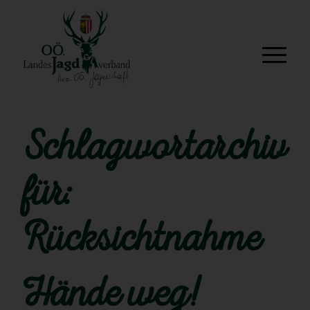
Schlagwortarchiv
für:
Rücksichtnahme
Hände weg!