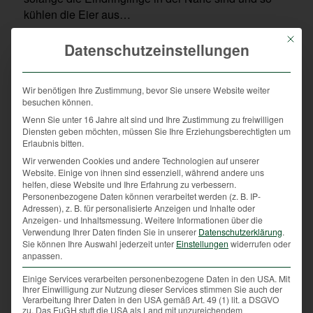
kühlen die Eier aus…
Lassen wir also den Wildtieren ihre Ruhezonen,
Mit die
Datenschutzeinstellungen
bleiben wir auf den Wegen und erfreuen wir uns über
den herrlichen Anblick und die wunderbare Natur in
unserer Gemeinde – die Tiere, aber auch die
Wir benötigen Ihre Zustimmung, bevor Sie unsere Website weiter
besuchen können.
Jägerinnen und Jäger danken es Ihnen!
Wenn Sie unter 16 Jahre alt sind und Ihre Zustimmung zu freiwilligen
Diensten geben möchten, müssen Sie Ihre Erziehungsberechtigten um
Erlaubnis bitten.
Wir verwenden Cookies und andere Technologien auf unserer
Website. Einige von ihnen sind essenziell, während andere uns
helfen, diese Website und Ihre Erfahrung zu verbessern.
Personenbezogene Daten können verarbeitet werden (z. B. IP-
Adressen), z. B. für personalisierte Anzeigen und Inhalte oder
Anzeigen- und Inhaltsmessung.
Weitere Informationen über die
Verwendung Ihrer Daten finden Sie in unserer
Datenschutzerklärung
.
Sie können Ihre Auswahl jederzeit unter
Einstellungen
widerrufen oder
anpassen.
Einige Services verarbeiten personenbezogene Daten in den USA. Mit
Ihrer Einwilligung zur Nutzung dieser Services stimmen Sie auch der
Verarbeitung Ihrer Daten in den USA gemäß Art. 49 (1) lit. a DSGVO
zu. Das EuGH stuft die USA als Land mit unzureichendem