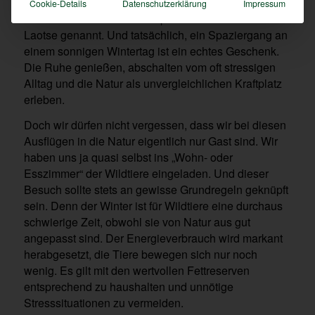
Cookie-Details
Datenschutzerklärung
Impressum
So der chinesische Philosoph Laozi oder auch
Laotse genannt. Und tatsächlich, ein Spaziergang an
einem sonnigen Wintertag ist ein echtes Geschenk.
Die Ruhe genießen, abschalten vom oft stressigen
Alltag und die Natur als unvergleichlichen Kraftplatz
erleben.
Doch wir dürfen nicht vergessen, dass wir bei diesen
Ausflügen in die Natur eigentlich nur Gast sind. Wir
haben uns ja quasi selbst ins „Wohn- oder
Esszimmer“ der Wildtiere eingeladen. Und dieser
Besuch sollte stets an gewisse Grundregeln geknüpft
sein. Denn der Winter ist für Wildtiere eine durchaus
schwierige Zeit, obwohl sie von Natur aus gut
angepasst sind. Der Energieverbrauch wird markant
herabgesetzt, die Tiere bewegen sich nur noch
wenig. Es gilt mit den wertvollen Fettreserven
entsprechend zu haushalten und unnötige
Stresssituationen zu vermeiden.